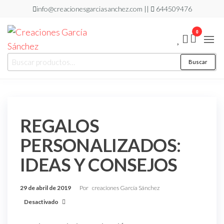
info@creacionesgarciasanchez.com ||
644509476
0
Creaciones
regalos
Buscar
personalizados
García
Sánchez
REGALOS
PERSONALIZADOS:
IDEAS Y CONSEJOS
29 de abril de 2019
Por
creaciones García Sánchez
Desactivado