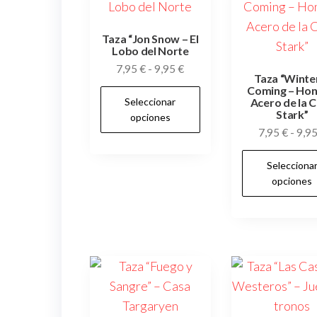
Taza “Jon Snow – El
Lobo del Norte
Rango
7,95
€
-
9,95
€
Taza “Winter
de
Coming – Hon
Este
Seleccionar
precios:
Acero de la 
producto
Stark”
opciones
desde
tiene
7,95
€
-
9,9
7,95 €
múltiples
hasta
Selecciona
variantes.
9,95 €
opciones
Las
opciones
se
pueden
elegir
en
la