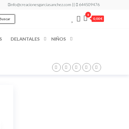
info@creacionesgarciasanchez.com ||
644509476
0
0,00 €
Buscar
S
DELANTALES
NIÑOS