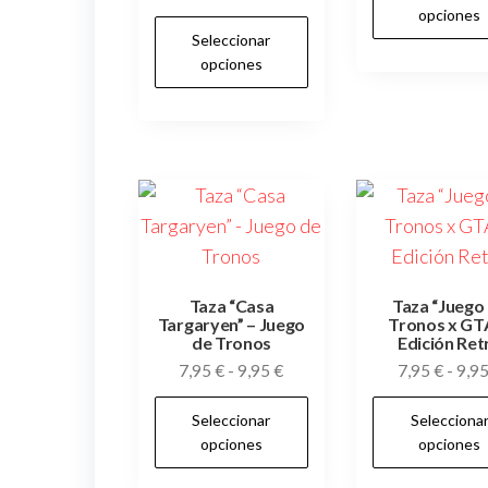
página
de
opciones
Este
de
Seleccionar
precios:
producto
opciones
desde
producto
tiene
7,95 €
múltiples
hasta
variantes.
9,95 €
Las
opciones
se
pueden
elegir
Taza “Casa
Taza “Juego
Targaryen” – Juego
Tronos x GTA
en
de Tronos
Edición Ret
la
Rango
7,95
€
-
9,95
€
7,95
€
-
9,9
página
de
Este
de
Seleccionar
Selecciona
precios:
producto
opciones
opciones
desde
producto
tiene
7,95 €