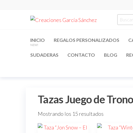
Saltar
al
Creacion
regalos
Busca
contenido
personalizados
García
por:
Sánchez
INICIO
REGALOS PERSONALIZADOS
C
NEW!
SUDADERAS
CONTACTO
BLOG
RE
Tazas Juego de Tron
Mostrando los 15 resultados