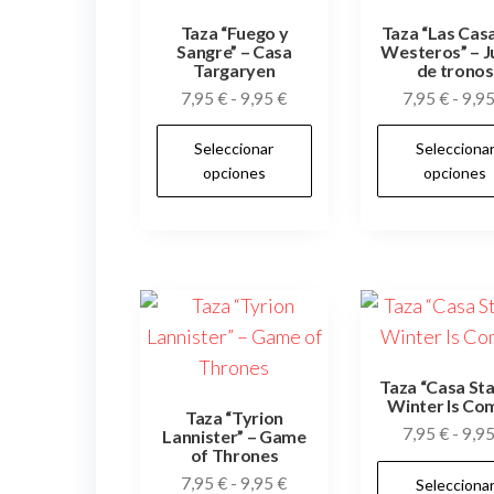
página
Taza “Fuego y
Taza “Las Cas
de
Sangre” – Casa
Westeros” – 
Targaryen
de tronos
producto
Rango
7,95
€
-
9,95
€
7,95
€
-
9,9
de
Este
Seleccionar
Selecciona
precios:
producto
opciones
opciones
desde
tiene
7,95 €
múltiples
hasta
variantes.
9,95 €
Las
opciones
se
pueden
Taza “Casa Sta
Winter Is Co
elegir
Taza “Tyrion
7,95
€
-
9,9
Lannister” – Game
en
of Thrones
la
Rango
7,95
€
-
9,95
€
Selecciona