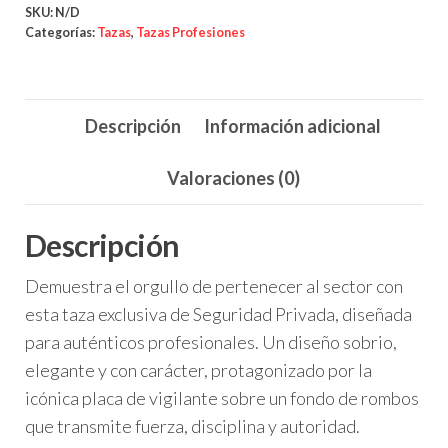
–
SKU:
N/D
Diseño
Categorías:
Tazas
,
Tazas Profesiones
Placa
Oficial
con
Descripción
Información adicional
Fondo
Rombos
Valoraciones (0)
cantidad
Descripción
Demuestra el orgullo de pertenecer al sector con
esta taza exclusiva de Seguridad Privada, diseñada
para auténticos profesionales. Un diseño sobrio,
elegante y con carácter, protagonizado por la
icónica placa de vigilante sobre un fondo de rombos
que transmite fuerza, disciplina y autoridad.