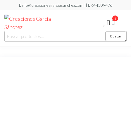
Saltar
info@creacionesgarciasanchez.com ||
644509476
al
0
contenido
Creaciones
regalos
Buscar
Buscar
personalizados
García
por:
Sánchez