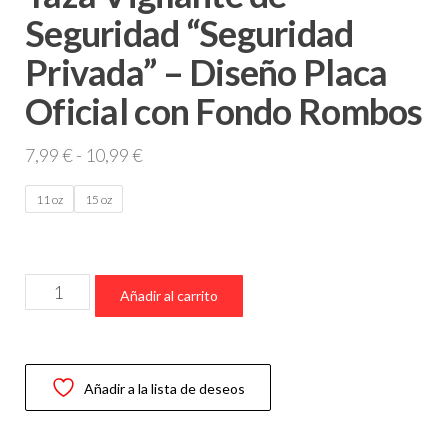
Seguridad “Seguridad
Privada” – Diseño Placa
Oficial con Fondo Rombos
Rango
7,99
€
-
10,99
€
de
11 oz
15 oz
precios:
desde
7,99 €
Taza
hasta
Añadir al carrito
Vigilante
10,99 €
de
Seguridad
Añadir a la lista de deseos
“Seguridad
Privada”