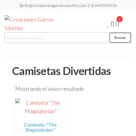
info@creacionesgarciasanchez.com ||
644509476
0
Creaciones
regalos
Buscar
personalizados
García
Sánchez
Camisetas Divertidas
Mostrando el único resultado
Camiseta “The
Magdalorian”