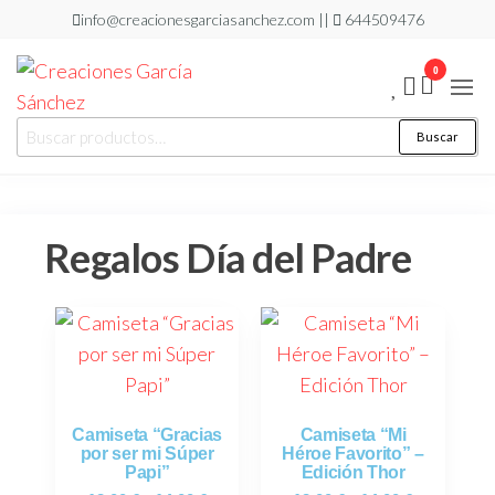
info@creacionesgarciasanchez.com ||
644509476
0
Creaciones
regalos
Buscar
personalizados
García
Sánchez
Regalos Día del Padre
Camiseta “Gracias
Camiseta “Mi
por ser mi Súper
Héroe Favorito” –
Papi”
Edición Thor