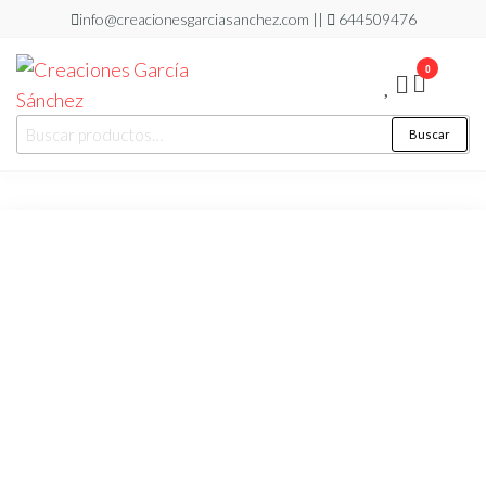
Saltar
info@creacionesgarciasanchez.com ||
644509476
al
0
contenido
Creaciones
regalos
Buscar
Buscar
personalizados
García
por:
Sánchez