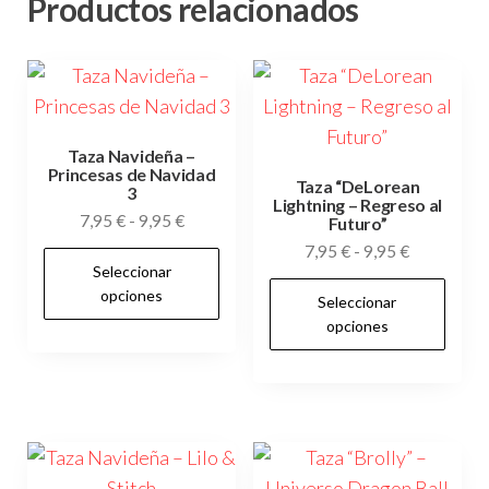
Productos relacionados
Taza Navideña –
Princesas de Navidad
Taza “DeLorean
3
Lightning – Regreso al
Rango
7,95
€
-
9,95
€
Futuro”
de
Rango
7,95
€
-
9,95
€
Este
Seleccionar
precios:
de
producto
Es
opciones
desde
Seleccionar
precios:
tiene
pr
7,95 €
opciones
desde
múltiples
tie
hasta
7,95 €
variantes.
múl
9,95 €
hasta
Las
var
9,95 €
opciones
Las
se
op