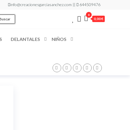
info@creacionesgarciasanchez.com ||
644509476
0
0,00 €
Buscar
S
DELANTALES
NIÑOS