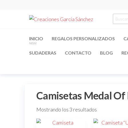
Saltar
al
Creacion
regalos
Busca
contenido
personalizados
García
por:
Sánchez
INICIO
REGALOS PERSONALIZADOS
C
NEW!
SUDADERAS
CONTACTO
BLOG
RE
Camisetas Medal Of
Mostrando los 3 resultados