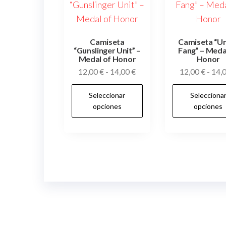
Camiseta
Camiseta “Un
“Gunslinger Unit” –
Fang” – Meda
Medal of Honor
Honor
Rango
12,00
€
-
14,00
€
12,00
€
-
14,
de
Este
Seleccionar
Selecciona
precios:
producto
opciones
opciones
desde
tiene
12,00 €
múltiples
hasta
variantes.
14,00 €
Las
opciones
se
pueden
elegir