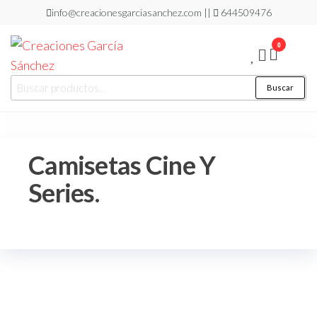
info@creacionesgarciasanchez.com ||
644509476
0
Creaciones
regalos
Buscar
personalizados
García
Sánchez
Camisetas Cine Y
Series.