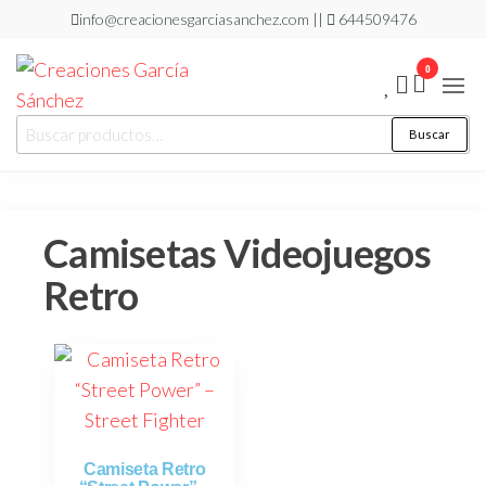
info@creacionesgarciasanchez.com ||
644509476
0
Creaciones
regalos
Buscar
personalizados
García
Sánchez
Camisetas Videojuegos
Retro
Camiseta Retro