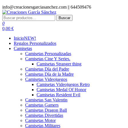
Saltar
info@creacionesgarciasanchez.com ||
644509476
al
contenido
Buscar
Buscar
Creaciones García Sánchez
regalos personalizados
por:
0
0,00 €
Inicio
NEW!
Regalos Personalizados
Camisetas
Camisetas Personalizadas
Camisetas Cine Y Series.
Camisetas Stranger thing
Camisetas Día del Padre
Camisetas Día de la Madre
Camisetas Videojuegos
Camisetas Videojuegos Retro
Camisetas Medal Of Honor
Camisetas Resident Evil
Camisetas San Valentin
Camisetas Gamers
Camisetas Dragon Ball
Camisetas Divertidas
Camisetas Motor
Camisetas Militares