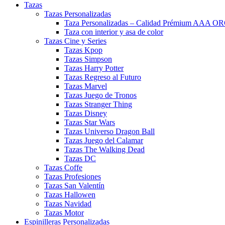
Tazas
Tazas Personalizadas
Taza Personalizadas – Calidad Prémium AAA O
Taza con interior y asa de color
Tazas Cine y Series
Tazas Kpop
Tazas Simpson
Tazas Harry Potter
Tazas Regreso al Futuro
Tazas Marvel
Tazas Juego de Tronos
Tazas Stranger Thing
Tazas Disney
Tazas Star Wars
Tazas Universo Dragon Ball
Tazas Juego del Calamar
Tazas The Walking Dead
Tazas DC
Tazas Coffe
Tazas Profesiones
Tazas San Valentín
Tazas Hallowen
Tazas Navidad
Tazas Motor
Espinilleras Personalizadas