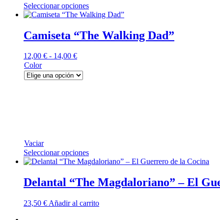
Este
Seleccionar opciones
producto
tiene
múltiples
Camiseta “The Walking Dad”
variantes.
Las
Rango
12,00
€
-
14,00
€
opciones
de
Color
se
precios:
pueden
desde
elegir
12,00 €
en
hasta
la
14,00 €
página
de
producto
Vaciar
Este
Seleccionar opciones
producto
tiene
múltiples
Delantal “The Magdaloriano” – El Gue
variantes.
Las
23,50
€
Añadir al carrito
opciones
se