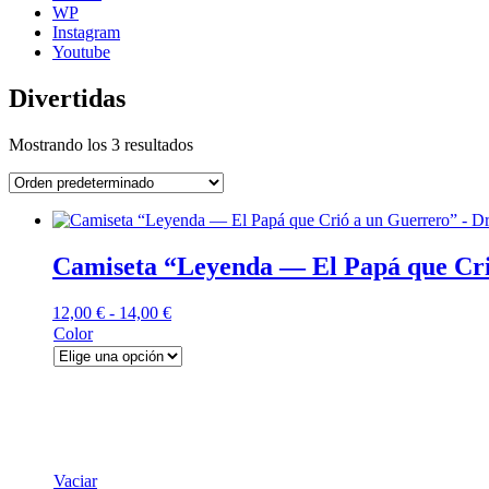
WP
Instagram
Youtube
Divertidas
Mostrando los 3 resultados
Camiseta “Leyenda — El Papá que Cri
Rango
12,00
€
-
14,00
€
de
Color
precios:
desde
12,00 €
hasta
14,00 €
Vaciar