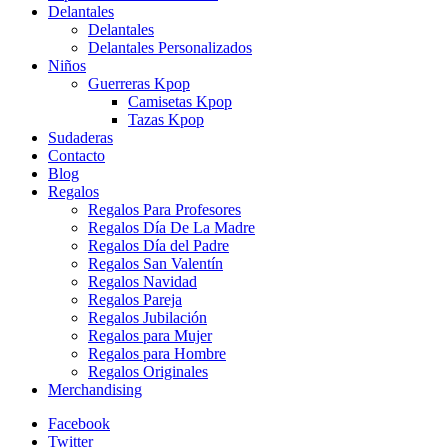
Delantales
Delantales
Delantales Personalizados
Niños
Guerreras Kpop
Camisetas Kpop
Tazas Kpop
Sudaderas
Contacto
Blog
Regalos
Regalos Para Profesores
Regalos Día De La Madre
Regalos Día del Padre
Regalos San Valentín
Regalos Navidad
Regalos Pareja
Regalos Jubilación
Regalos para Mujer
Regalos para Hombre
Regalos Originales
Merchandising
Facebook
Twitter