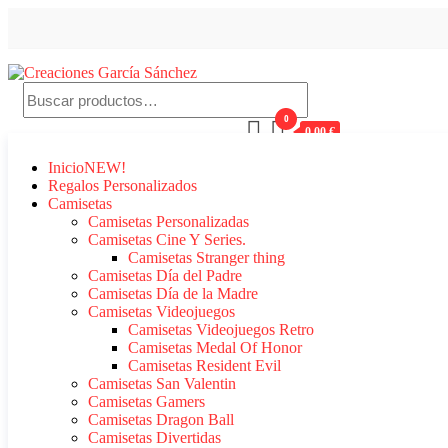
Saltar
al
contenido
Buscar
Creaciones García Sánchez
regalos personalizados
por:
0
0,00 €
Inicio
NEW!
Regalos Personalizados
Camisetas
Camisetas Personalizadas
Camisetas Cine Y Series.
Camisetas Stranger thing
Camisetas Día del Padre
Camisetas Día de la Madre
Camisetas Videojuegos
Camisetas Videojuegos Retro
Camisetas Medal Of Honor
Camisetas Resident Evil
Camisetas San Valentin
Camisetas Gamers
Camisetas Dragon Ball
Camisetas Divertidas