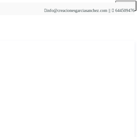
Buscar
info@creacionesgarciasanchez.com ||
644509476