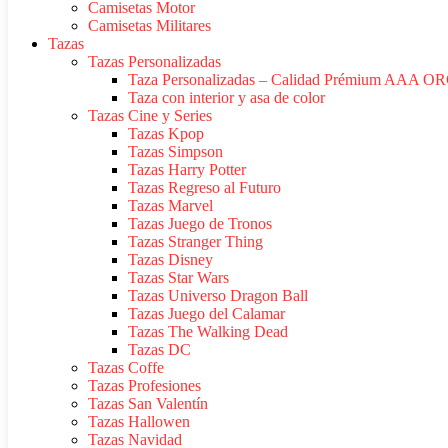
Camisetas Motor
Camisetas Militares
Tazas
Tazas Personalizadas
Taza Personalizadas – Calidad Prémium AAA O
Taza con interior y asa de color
Tazas Cine y Series
Tazas Kpop
Tazas Simpson
Tazas Harry Potter
Tazas Regreso al Futuro
Tazas Marvel
Tazas Juego de Tronos
Tazas Stranger Thing
Tazas Disney
Tazas Star Wars
Tazas Universo Dragon Ball
Tazas Juego del Calamar
Tazas The Walking Dead
Tazas DC
Tazas Coffe
Tazas Profesiones
Tazas San Valentín
Tazas Hallowen
Tazas Navidad