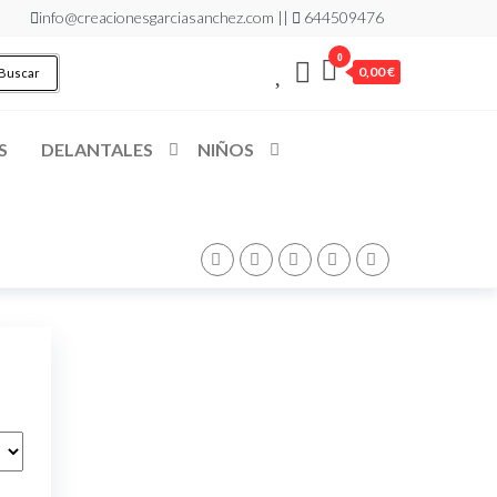
info@creacionesgarciasanchez.com ||
644509476
0
0,00 €
Buscar
S
DELANTALES
NIÑOS