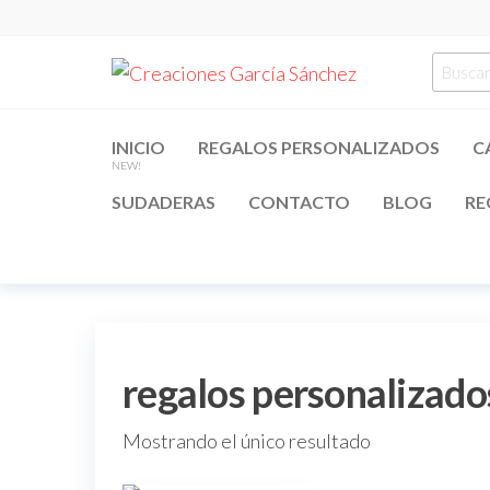
Saltar
al
Creacion
regalos
Busca
contenido
personalizados
García
por:
Sánchez
INICIO
REGALOS PERSONALIZADOS
C
NEW!
SUDADERAS
CONTACTO
BLOG
RE
regalos personalizado
Mostrando el único resultado