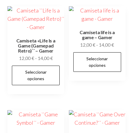
Camiseta life is a
game – Gamer
Camiseta «Life Is a
Rango
12,00
€
-
14,00
€
Game (Gamepad
Retro)´´ – Gamer
de
Es
Rango
12,00
€
-
14,00
€
Seleccionar
precios:
pr
de
opciones
desde
Este
tie
Seleccionar
precios:
12,00 €
producto
opciones
múl
desde
hasta
tiene
12,00 €
var
14,00 €
múltiples
hasta
Las
variantes.
14,00 €
op
Las
se
opciones
pu
se
ele