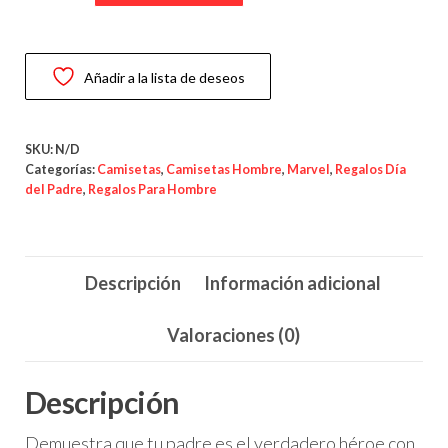
“El
Mejor
Papá
Añadir a la lista de deseos
del
Mundo”
–
SKU:
N/D
Edición
Categorías:
Camisetas
,
Camisetas Hombre
,
Marvel
,
Regalos Día
del Padre
,
Regalos Para Hombre
Capitán
América
cantidad
Descripción
Información adicional
Valoraciones (0)
Descripción
Demuestra que tu padre es el verdadero héroe con