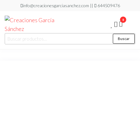
Saltar
info@creacionesgarciasanchez.com ||
644509476
al
0
contenido
Creaciones
regalos
Buscar
Buscar
personalizados
García
por:
Sánchez