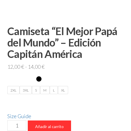
Camiseta “El Mejor Papá
del Mundo” – Edición
Capitán América
Rango
12,00
€
-
14,00
€
de
precios:
desde
2XL
3XL
S
M
L
XL
12,00 €
hasta
14,00 €
Size Guide
Camiseta
Añadir al carrito