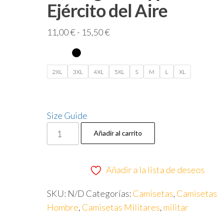
Ejército del Aire
Rango
11,00
€
-
15,50
€
de
precios:
desde
2XL
3XL
4XL
5XL
S
M
L
XL
11,00 €
hasta
15,50 €
Size Guide
Camiseta
Añadir al carrito
Militar
Eurofighter
Añadir a la lista de deseos
Typhoon
–
SKU:
N/D
Categorías:
Camisetas
,
Camisetas
Ejército
Hombre
,
Camisetas Militares
,
militar
del