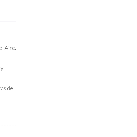
l Aire.
 y
tas de