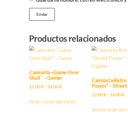
Productos relacionados
Camiseta «Game Over
Skull´´ – Gamer
Camiseta Retro 
Power” – Street
Rango
12,00
€
-
14,00
€
de
R
12,00
€
-
14,00
€
Este
precios:
Seleccionar opciones
d
producto
desde
pr
Seleccionar opc
tiene
12,00 €
d
múltiples
hasta
1
variantes.
14,00 €