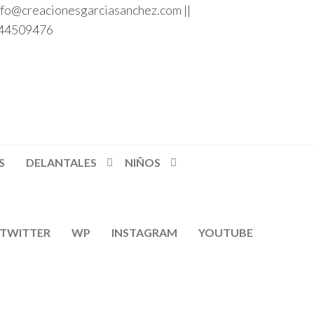
nfo@creacionesgarciasanchez.com ||
44509476
S
DELANTALES
NIÑOS
TWITTER
WP
INSTAGRAM
YOUTUBE