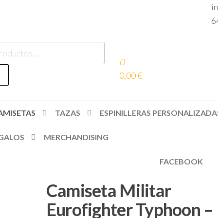
i
6
0
es
0,00 €
AMISETAS
TAZAS
ESPINILLERAS PERSONALIZADA
GALOS
MERCHANDISING
FACEBOOK
Camiseta Militar
Eurofighter Typhoon –