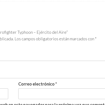
rofighter Typhoon – Ejército del Aire”
blicada.
Los campos obligatorios están marcados con
*
Correo electrónico
*
 web en este navegador para la próxima vez que coment