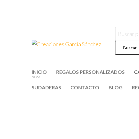
Saltar
al
contenido
Buscar
por:
Creacion
regalos
personalizados
Buscar
García
Sánchez
INICIO
REGALOS PERSONALIZADOS
C
NEW!
SUDADERAS
CONTACTO
BLOG
RE