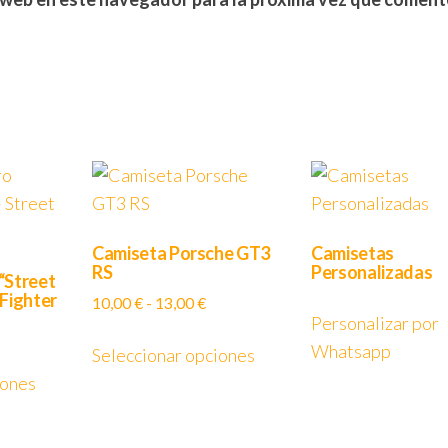
Camiseta Porsche GT3
Camisetas
RS
Personalizadas
“Street
 Fighter
Rango
10,00
€
-
13,00
€
Personalizar por
de
ango
Este
Whatsapp
precios:
Seleccionar opciones
e
Este
producto
desde
ecios:
iones
producto
tiene
10,00 €
esde
tiene
múltiples
hasta
2,00 €
múltiples
variantes.
13,00 €