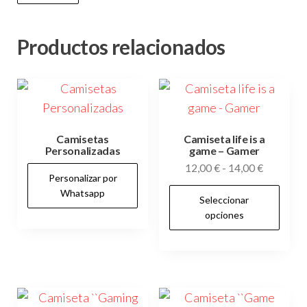
Productos relacionados
Camisetas
Camiseta life is a
Personalizadas
game – Gamer
Rango
12,00
€
-
14,00
€
Personalizar por
de
Es
Whatsapp
Seleccionar
precios:
pr
opciones
desde
tie
12,00 €
múl
hasta
var
14,00 €
Las
op