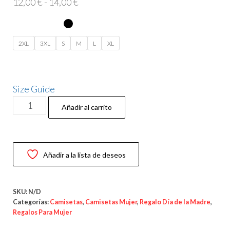
Rango
12,00
€
-
14,00
€
de
precios:
desde
2XL
3XL
S
M
L
XL
12,00 €
hasta
14,00 €
Size Guide
Camiseta
Añadir al carrito
“Super
Mamá”
–
Añadir a la lista de deseos
Mom
of
Girls
SKU:
N/D
(Edición
Categorías:
Camisetas
,
Camisetas Mujer
,
Regalo Día de la Madre
,
Regalos Para Mujer
Especial)