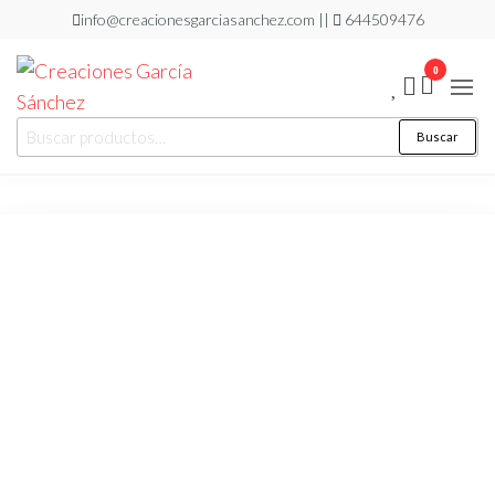
Saltar
info@creacionesgarciasanchez.com ||
644509476
al
0
contenido
Creaciones
regalos
Buscar
Buscar
personalizados
García
por:
Sánchez