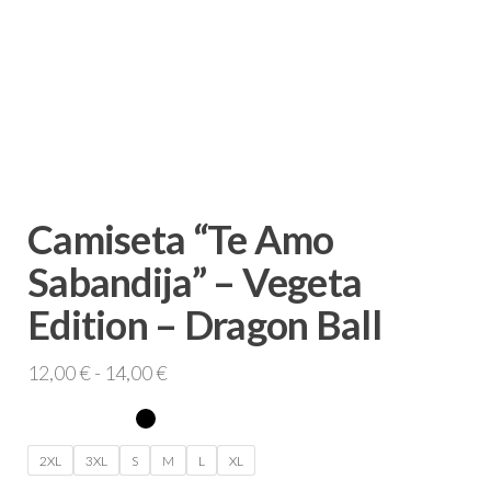
Camiseta “Te Amo
Sabandija” – Vegeta
Edition – Dragon Ball
Rango
12,00
€
-
14,00
€
de
precios:
desde
2XL
3XL
S
M
L
XL