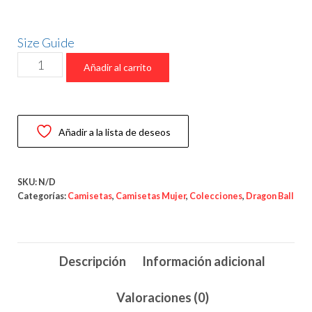
12,00 €
hasta
14,00 €
Size Guide
Camiseta
Añadir al carrito
“Te
Amo
Sabandija”
Añadir a la lista de deseos
–
Vegeta
Edition
SKU:
N/D
-
Categorías:
Camisetas
,
Camisetas Mujer
,
Colecciones
,
Dragon Ball
Dragon
Ball
cantidad
Descripción
Información adicional
Valoraciones (0)