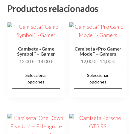
Productos relacionados
Camiseta «Game
Camiseta «Pro Gamer
Symbol´´ – Gamer
Mode´´ – Gamers
Rango
Rango
12,00
€
-
14,00
€
12,00
€
-
14,00
€
de
de
Este
Es
Seleccionar
Seleccionar
precios:
precios:
producto
pr
opciones
opciones
desde
desde
tiene
tie
12,00 €
12,00 €
múltiples
múl
hasta
hasta
variantes.
var
14,00 €
14,00 €
Las
Las
opciones
op
se
se