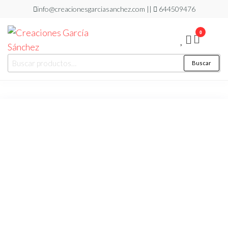
Saltar
info@creacionesgarciasanchez.com ||
644509476
al
0
contenido
Creaciones
regalos
Buscar
Buscar
personalizados
García
por:
Sánchez