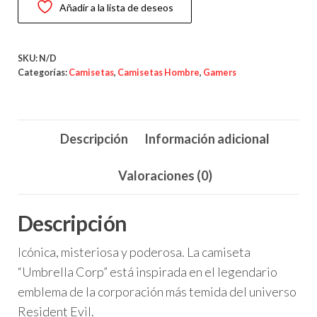
Añadir a la lista de deseos
Resident
Evil
cantidad
SKU:
N/D
Categorías:
Camisetas
,
Camisetas Hombre
,
Gamers
Descripción
Información adicional
Valoraciones (0)
Descripción
Icónica, misteriosa y poderosa. La camiseta
“Umbrella Corp” está inspirada en el legendario
emblema de la corporación más temida del universo
Resident Evil.