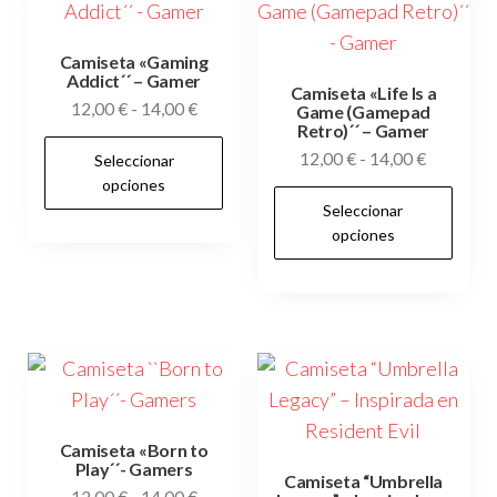
Camiseta «Gaming
Addict´´ – Gamer
Camiseta «Life Is a
Rango
12,00
€
-
14,00
€
Game (Gamepad
Retro)´´ – Gamer
de
Este
Rango
12,00
€
-
14,00
€
Seleccionar
precios:
producto
de
opciones
desde
Es
tiene
Seleccionar
precios:
12,00 €
pr
opciones
múltiples
desde
hasta
tie
12,00 €
variantes.
14,00 €
múl
hasta
Las
var
14,00 €
opciones
Las
se
op
pueden
se
elegir
pu
Camiseta «Born to
en
Play´´- Gamers
ele
Camiseta “Umbrella
la
Rango
12,00
€
-
14,00
€