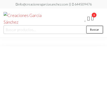
Saltar
info@creacionesgarciasanchez.com ||
644509476
al
0
contenido
Creaciones
regalos
Buscar
Buscar
personalizados
García
por:
Sánchez