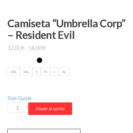
Camiseta “Umbrella Corp”
– Resident Evil
Rango
12,00
€
-
14,00
€
de
precios:
desde
2XL
3XL
S
M
L
XL
12,00 €
hasta
14,00 €
Size Guide
Camiseta
Añadir al carrito
“Umbrella
Corp”
–