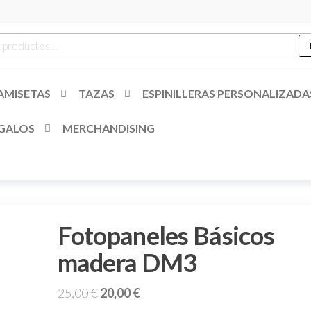
es
r
AMISETAS
TAZAS
ESPINILLERAS PERSONALIZADA
GALOS
MERCHANDISING
Fotopaneles Básicos
madera DM3
El
El
25,00
€
20,00
€