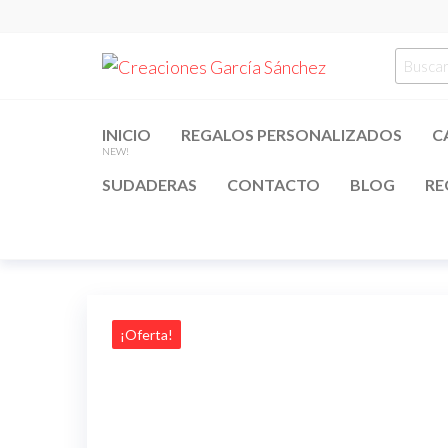
Saltar
al
Creacion
regalos
Busca
contenido
personalizados
García
por:
Sánchez
INICIO
REGALOS PERSONALIZADOS
C
NEW!
SUDADERAS
CONTACTO
BLOG
RE
¡Oferta!