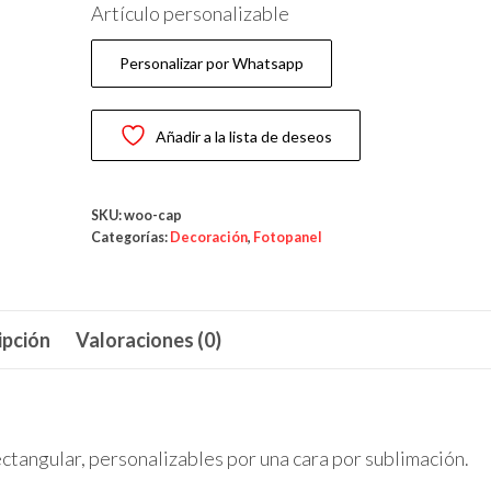
precio
precio
Artículo personalizable
original
actual
era:
es:
Personalizar por Whatsapp
25,00 €.
20,00 €.
Añadir a la lista de deseos
SKU:
woo-cap
Categorías:
Decoración
,
Fotopanel
ipción
Valoraciones (0)
ctangular, personalizables por una cara por
sublimación
.