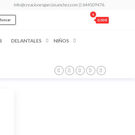
info@creacionesgarciasanchez.com ||
644509476
0
Buscar
0,00 €
S
DELANTALES
NIÑOS