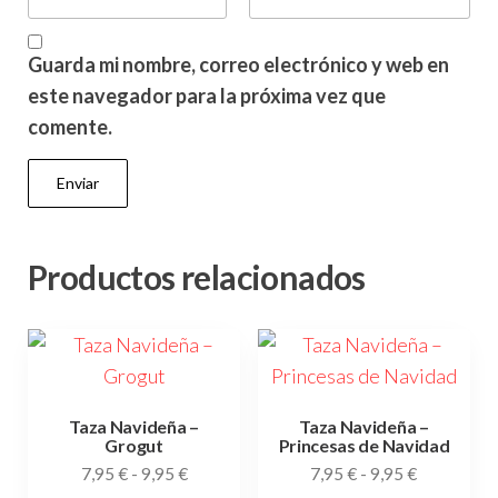
Guarda mi nombre, correo electrónico y web en
este navegador para la próxima vez que
comente.
Productos relacionados
Taza Navideña –
Taza Navideña –
Grogut
Princesas de Navidad
Rango
Rango
7,95
€
-
9,95
€
7,95
€
-
9,95
€