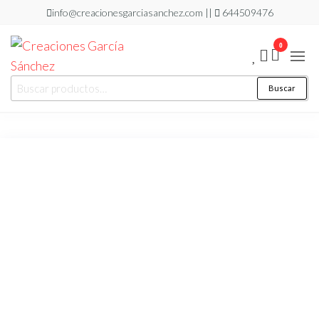
Saltar
info@creacionesgarciasanchez.com ||
644509476
al
0
contenido
Creaciones
regalos
Buscar
Buscar
personalizados
García
por:
Sánchez