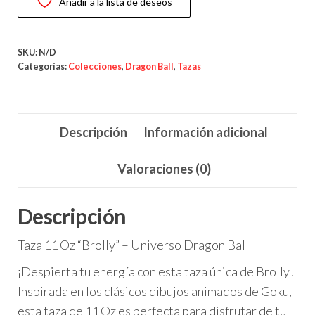
Añadir a la lista de deseos
Dragon
Ball
cantidad
SKU:
N/D
Categorías:
Colecciones
,
Dragon Ball
,
Tazas
Descripción
Información adicional
Valoraciones (0)
Descripción
Taza 11 Oz “Brolly” – Universo Dragon Ball
¡Despierta tu energía con esta taza única de Brolly!
Inspirada en los clásicos dibujos animados de Goku,
esta taza de 11 Oz es perfecta para disfrutar de tu