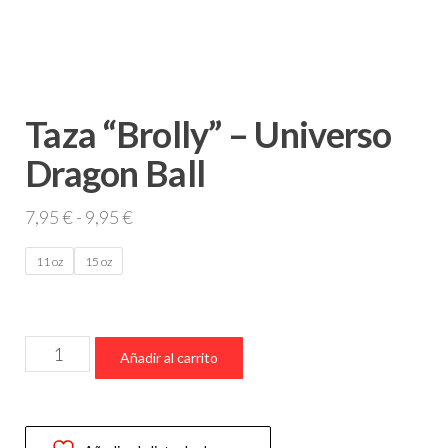
Taza “Brolly” – Universo
Dragon Ball
Rango
7,95
€
-
9,95
€
de
11 oz
15 oz
precios:
desde
7,95 €
Taza
hasta
Añadir al carrito
“Brolly”
9,95 €
–
Universo