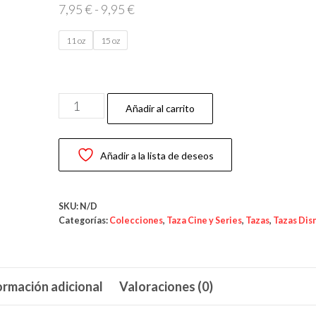
Rango
7,95
€
-
9,95
€
de
11 oz
15 oz
precios:
desde
7,95 €
Taza
hasta
Añadir al carrito
Aviones
9,95 €
—
Añadir a la lista de deseos
“Listos
para
despegar
SKU:
N/D
con
Categorías:
Colecciones
,
Taza Cine y Series
,
Tazas
,
Tazas Dis
Dusty”
cantidad
ormación adicional
Valoraciones (0)