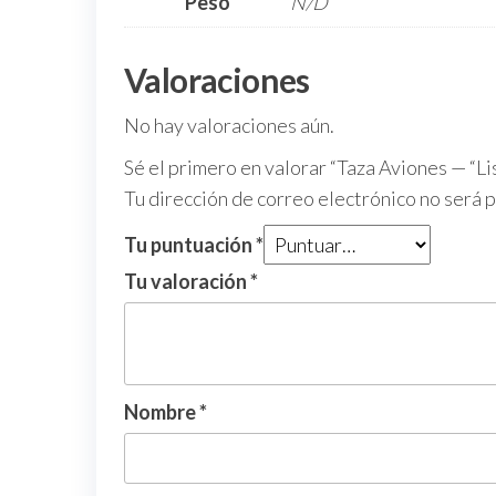
Peso
N/D
Valoraciones
No hay valoraciones aún.
Sé el primero en valorar “Taza Aviones — “L
Tu dirección de correo electrónico no será 
Tu puntuación
*
Tu valoración
*
Nombre
*