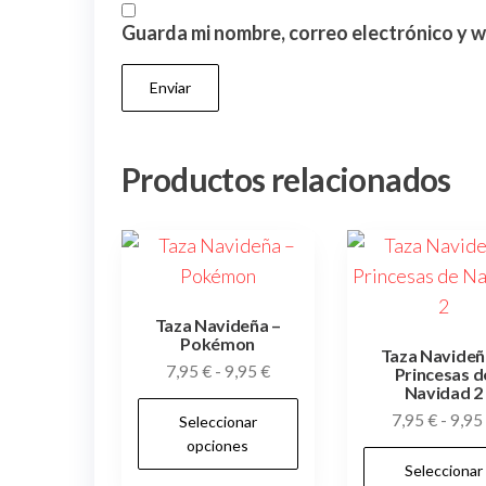
Guarda mi nombre, correo electrónico y 
Productos relacionados
Taza Navideña –
Pokémon
Taza Navideñ
Rango
7,95
€
-
9,95
€
Princesas d
Navidad 2
de
Este
7,95
€
-
9,95
Seleccionar
precios:
producto
opciones
desde
tiene
Seleccionar
7,95 €