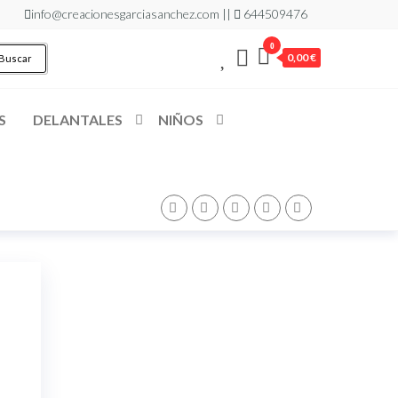
info@creacionesgarciasanchez.com ||
644509476
0
0,00 €
Buscar
S
DELANTALES
NIÑOS