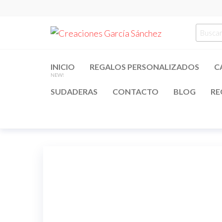
Saltar
al
Creacion
regalos
Busca
contenido
personalizados
García
por:
Sánchez
INICIO
REGALOS PERSONALIZADOS
C
NEW!
SUDADERAS
CONTACTO
BLOG
RE