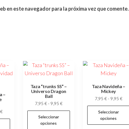
web en este navegador para la próxima vez que comente.
Taza “trunks SS” –
Taza Navideña –
Universo Dragon
Mickey
a –
Ball
Ra
7,95
€
-
9,95
€
e
Rango
7,95
€
-
9,95
€
de
de
Rango
€
Seleccionar
pre
Este
Seleccionar
precios:
de
opciones
de
Este
producto
opciones
desde
precios:
7,9
producto
tiene