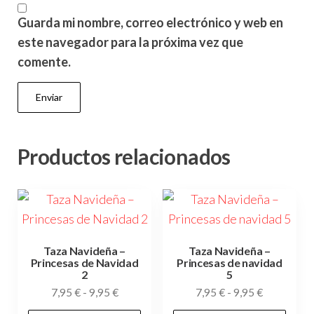
Guarda mi nombre, correo electrónico y web en
este navegador para la próxima vez que
comente.
Productos relacionados
Taza Navideña –
Taza Navideña –
Princesas de Navidad
Princesas de navidad
2
5
Rango
Rango
7,95
€
-
9,95
€
7,95
€
-
9,95
€
de
de