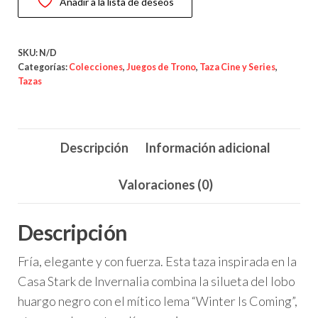
Añadir a la lista de deseos
Winter
Is
Coming
SKU:
N/D
cantidad
Categorías:
Colecciones
,
Juegos de Trono
,
Taza Cine y Series
,
Tazas
Descripción
Información adicional
Valoraciones (0)
Descripción
Fría, elegante y con fuerza. Esta taza inspirada en la
Casa Stark de Invernalia combina la silueta del lobo
huargo negro con el mítico lema “Winter Is Coming”,