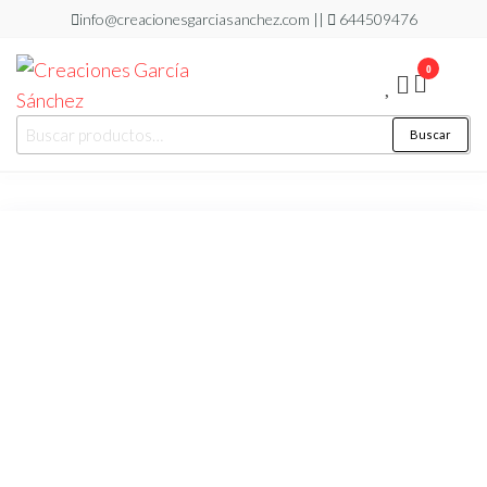
Saltar
info@creacionesgarciasanchez.com ||
644509476
al
0
contenido
Creaciones
regalos
Buscar
Buscar
personalizados
García
por:
Sánchez