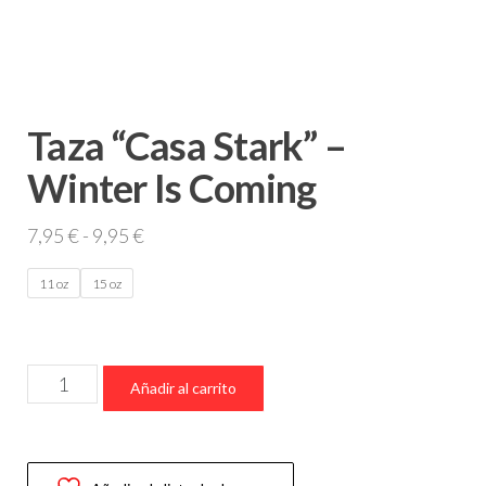
Taza “Casa Stark” –
Winter Is Coming
Rango
7,95
€
-
9,95
€
de
11 oz
15 oz
precios:
desde
7,95 €
Taza
hasta
Añadir al carrito
“Casa
9,95 €
Stark”
–