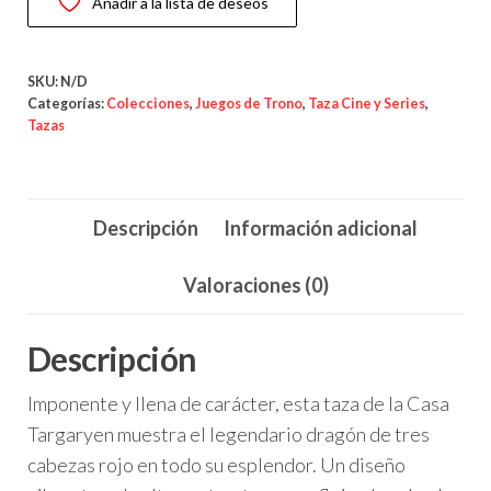
Añadir a la lista de deseos
Dragón
de
Fuego
SKU:
N/D
cantidad
Categorías:
Colecciones
,
Juegos de Trono
,
Taza Cine y Series
,
Tazas
Descripción
Información adicional
Valoraciones (0)
Descripción
Imponente y llena de carácter, esta taza de la Casa
Targaryen muestra el legendario dragón de tres
cabezas rojo en todo su esplendor. Un diseño