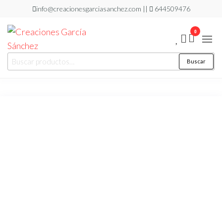
Saltar
info@creacionesgarciasanchez.com ||
644509476
al
0
contenido
Creaciones
regalos
Buscar
Buscar
personalizados
García
por:
Sánchez