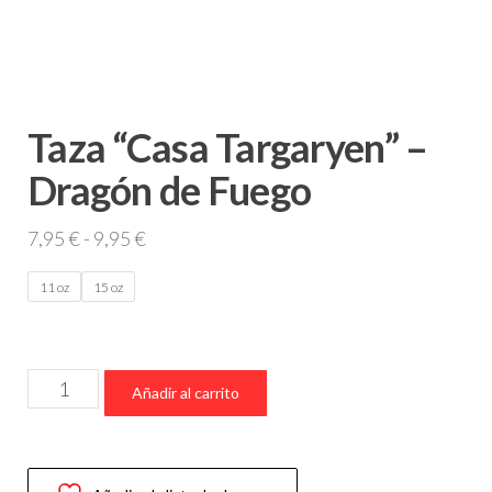
Taza “Casa Targaryen” –
Dragón de Fuego
Rango
7,95
€
-
9,95
€
de
11 oz
15 oz
precios:
desde
7,95 €
Taza
hasta
Añadir al carrito
“Casa
9,95 €
Targaryen”
–