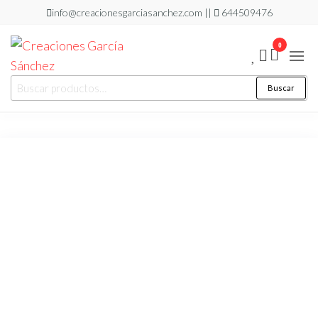
Saltar
info@creacionesgarciasanchez.com ||
644509476
al
0
contenido
Creaciones
regalos
Buscar
Buscar
personalizados
García
por:
Sánchez