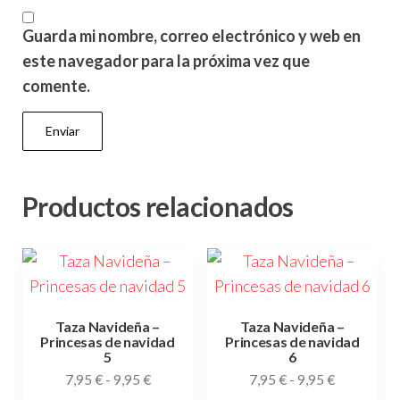
Guarda mi nombre, correo electrónico y web en
este navegador para la próxima vez que
comente.
Productos relacionados
Taza Navideña –
Taza Navideña –
Princesas de navidad
Princesas de navidad
5
6
Rango
Rango
7,95
€
-
9,95
€
7,95
€
-
9,95
€