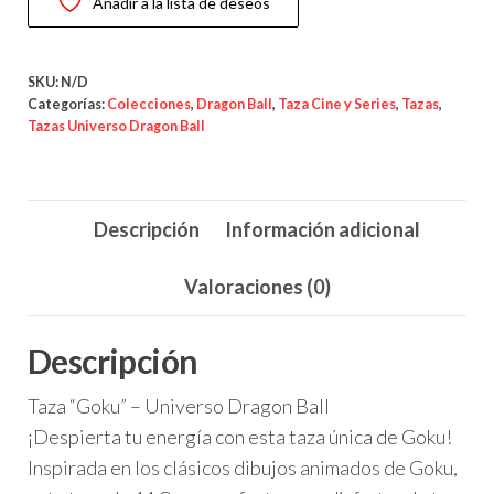
Añadir a la lista de deseos
Dragon
Ball
cantidad
SKU:
N/D
Categorías:
Colecciones
,
Dragon Ball
,
Taza Cine y Series
,
Tazas
,
Tazas Universo Dragon Ball
Descripción
Información adicional
Valoraciones (0)
Descripción
Taza “Goku” – Universo Dragon Ball
¡Despierta tu energía con esta taza única de Goku!
Inspirada en los clásicos dibujos animados de Goku,