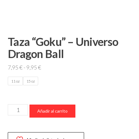
Taza “Goku” – Universo
Dragon Ball
Rango
7,95
€
-
9,95
€
de
11 oz
15 oz
precios:
desde
7,95 €
Taza
hasta
Añadir al carrito
“Goku”
9,95 €
–
Universo