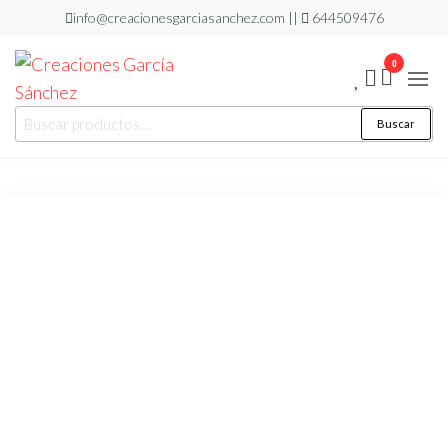
Saltar
info@creacionesgarciasanchez.com ||
644509476
al
0
contenido
Creaciones
regalos
Buscar
Buscar
personalizados
García
por:
Sánchez