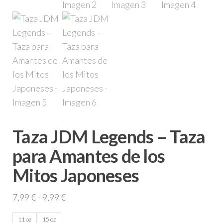
Taza JDM Legends – Taza
para Amantes de los
Mitos Japoneses
Rango
7,99
€
-
9,99
€
de
11 oz
15 oz