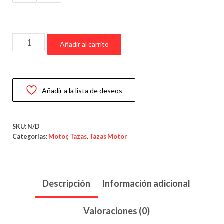
precios:
desde
7,99 €
Taza
hasta
Añadir al carrito
JDM
9,99 €
Legends
–
Añadir a la lista de deseos
Taza
para
Amantes
SKU:
N/D
de
Categorías:
Motor
,
Tazas
,
Tazas Motor
los
Mitos
Japoneses
Descripción
Información adicional
cantidad
Valoraciones (0)