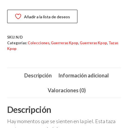
Energy
–
Añadir a la lista de deseos
Pasión,
intensidad
y
SKU:
N/D
carácter
Categorías:
Colecciones
,
Guerreras Kpop
,
Guerreras Kpop
,
Tazas
Kpop
cantidad
Descripción
Información adicional
Valoraciones (0)
Descripción
Hay momentos que se sienten en la piel. Esta taza