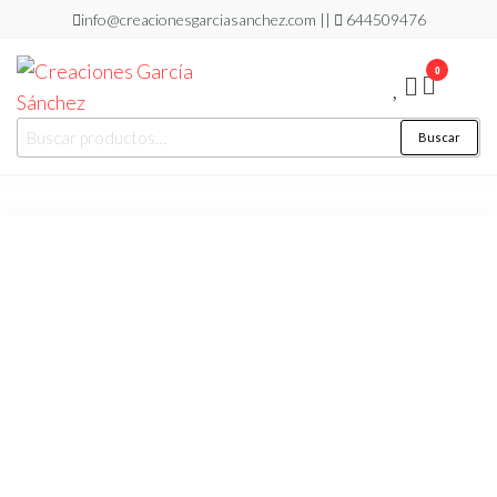
Saltar
info@creacionesgarciasanchez.com ||
644509476
al
0
contenido
Creaciones
regalos
Buscar
Buscar
personalizados
García
por:
Sánchez