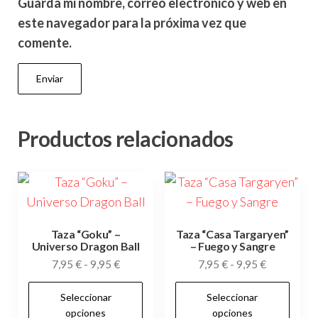
Guarda mi nombre, correo electrónico y web en
este navegador para la próxima vez que
comente.
Productos relacionados
Taza “Goku” –
Taza “Casa Targaryen”
Universo Dragon Ball
– Fuego y Sangre
Rango
Rango
7,95
€
-
9,95
€
7,95
€
-
9,95
€
de
de
Este
Es
Seleccionar
Seleccionar
precios:
precios:
producto
pr
opciones
opciones
desde
desde