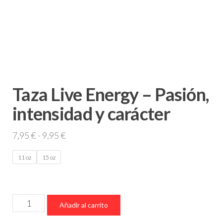
Taza Live Energy – Pasión,
intensidad y carácter
Rango
7,95
€
-
9,95
€
de
11 oz
15 oz
precios:
desde
7,95 €
Taza
hasta
Añadir al carrito
Live
9,95 €