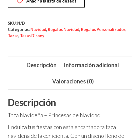
Añadir a la lista de deseos
de
Navidad
cantidad
SKU:
N/D
Categorías:
Navidad
,
Regalos Navidad
,
Regalos Personalizados
,
Tazas
,
Tazas Disney
Descripción
Información adicional
Valoraciones (0)
Descripción
Taza Navideña – Princesas de Navidad
Endulza tus fiestas con esta encantadora taza
navideña de la cenicienta. Con un diseño lleno de