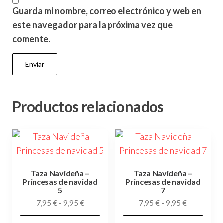
Guarda mi nombre, correo electrónico y web en
este navegador para la próxima vez que
comente.
Productos relacionados
Taza Navideña –
Taza Navideña –
Princesas de navidad
Princesas de navidad
5
7
Rango
Rango
7,95
€
-
9,95
€
7,95
€
-
9,95
€
de
de
Este
Es