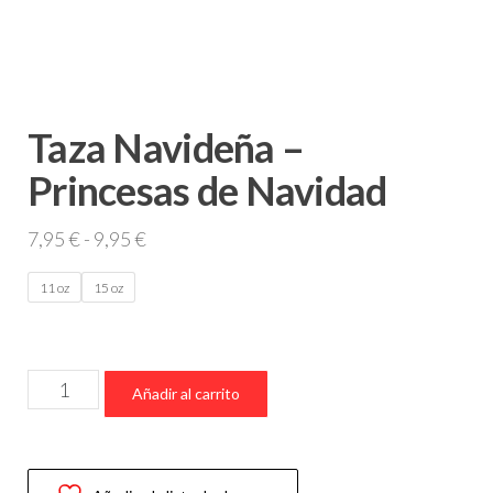
Taza Navideña –
Princesas de Navidad
Rango
7,95
€
-
9,95
€
de
11 oz
15 oz
precios:
desde
7,95 €
Taza
hasta
Añadir al carrito
Navideña
9,95 €
–
Princesas