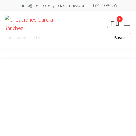
Saltar
info@creacionesgarciasanchez.com ||
644509476
al
0
contenido
Creaciones
regalos
Buscar
Buscar
personalizados
García
por:
Sánchez