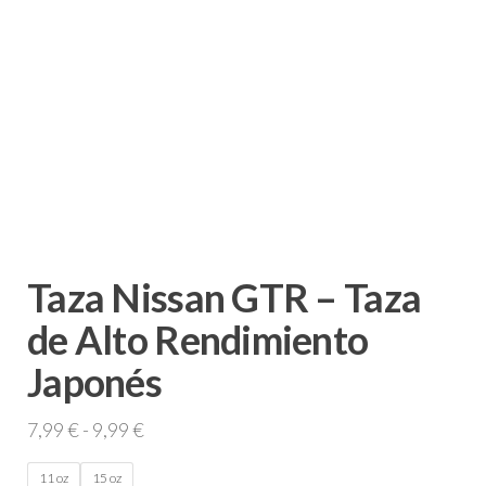
Taza Nissan GTR – Taza
de Alto Rendimiento
Japonés
Rango
7,99
€
-
9,99
€
de
11 oz
15 oz