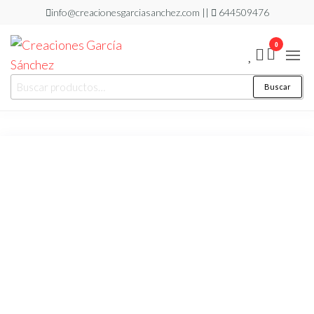
Saltar
info@creacionesgarciasanchez.com ||
644509476
al
0
contenido
Creaciones
regalos
Buscar
Buscar
personalizados
García
por:
Sánchez