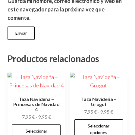
Guarda mi nombre, correo electrónico y web en
este navegador para la próxima vez que
comente.
Productos relacionados
Taza Navideña –
Taza Navideña –
Princesas de Navidad
Grogut
4
Rango
7,95
€
-
9,95
€
Rango
7,95
€
-
9,95
€
de
Es
de
Seleccionar
precios:
Este
pr
Seleccionar
precios:
opciones
desde