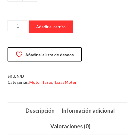
precios:
desde
7,99 €
Taza
hasta
Añadir al carrito
Nissan
9,99 €
GTR
–
Añadir a la lista de deseos
Taza
de
Alto
SKU:
N/D
Rendimiento
Categorías:
Motor
,
Tazas
,
Tazas Motor
Japonés
cantidad
Descripción
Información adicional
Valoraciones (0)