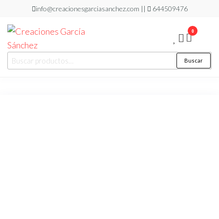
Saltar
info@creacionesgarciasanchez.com ||
644509476
al
0
contenido
Creaciones
regalos
Buscar
Buscar
personalizados
García
por:
Sánchez