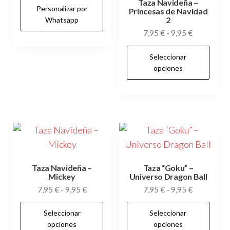
Taza Navideña –
Personalizar por
Princesas de Navidad
2
Whatsapp
Rango
7,95
€
-
9,95
€
de
Es
Seleccionar
precios:
pr
opciones
desde
tie
7,95 €
múl
hasta
var
9,95 €
Las
op
se
pu
Taza Navideña –
Taza “Goku” –
Mickey
Universo Dragon Ball
ele
Rango
Rango
7,95
€
-
9,95
€
7,95
€
-
9,95
€
en
de
de
Este
Es
la
Seleccionar
Seleccionar
precios:
precios:
producto
pr
pág
opciones
opciones
desde
desde