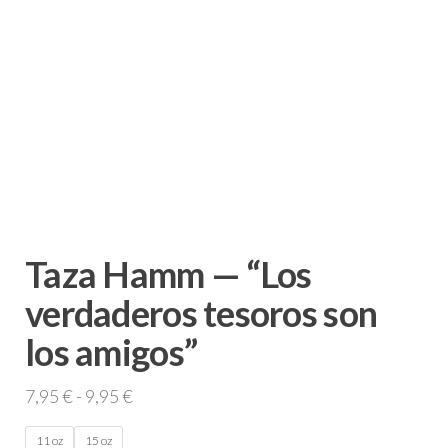
Taza Hamm — “Los
verdaderos tesoros son
los amigos”
Rango
7,95
€
-
9,95
€
de
11 oz
15 oz