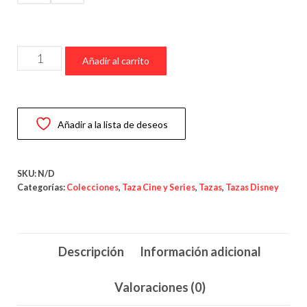
precios:
desde
7,95 €
Taza
hasta
Añadir al carrito
Hamm
9,95 €
—
“Los
Añadir a la lista de deseos
verdaderos
tesoros
son
SKU:
N/D
los
Categorías:
Colecciones
,
Taza Cine y Series
,
Tazas
,
Tazas Disney
amigos”
cantidad
Descripción
Información adicional
Valoraciones (0)