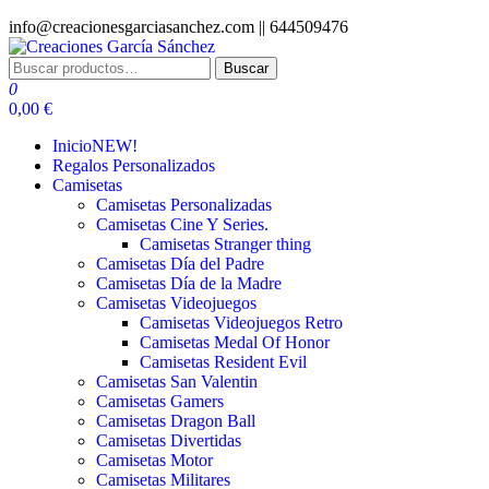
Saltar
info@creacionesgarciasanchez.com ||
644509476
al
contenido
Buscar
Buscar
Creaciones García Sánchez
regalos personalizados
por:
0
0,00 €
Inicio
NEW!
Regalos Personalizados
Camisetas
Camisetas Personalizadas
Camisetas Cine Y Series.
Camisetas Stranger thing
Camisetas Día del Padre
Camisetas Día de la Madre
Camisetas Videojuegos
Camisetas Videojuegos Retro
Camisetas Medal Of Honor
Camisetas Resident Evil
Camisetas San Valentin
Camisetas Gamers
Camisetas Dragon Ball
Camisetas Divertidas
Camisetas Motor
Camisetas Militares