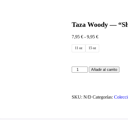
Taza Woody — “She
Rango
7,95
€
-
9,95
€
de
precios:
11 oz
15 oz
desde
7,95 €
hasta
9,95 €
Taza
Añadir al carrito
Woody
—
“Sheriff
del
desayuno”
SKU:
N/D
Categorías:
Colecci
cantidad