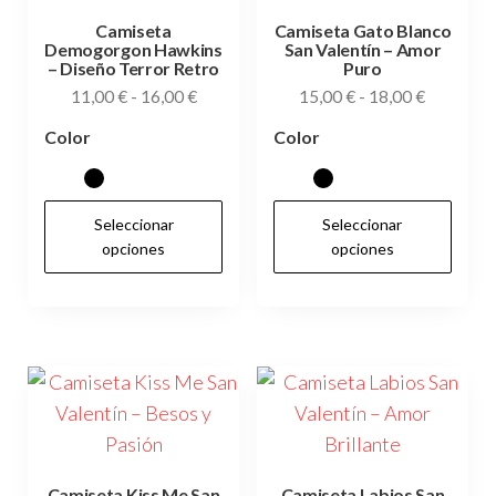
elegir
ele
Camiseta
Camiseta Gato Blanco
Demogorgon Hawkins
San Valentín – Amor
en
en
– Diseño Terror Retro
Puro
la
la
Rango
Rango
11,00
€
-
16,00
€
15,00
€
-
18,00
€
página
pág
de
de
Color
Color
de
de
precios:
precios:
desde
desde
producto
pr
11,00 €
15,00 €
Este
Es
Seleccionar
Seleccionar
hasta
hasta
producto
pr
opciones
opciones
16,00 €
18,00 €
tiene
tie
múltiples
múl
variantes.
var
Las
Las
opciones
op
se
se
pueden
pu
elegir
ele
Camiseta Kiss Me San
Camiseta Labios San