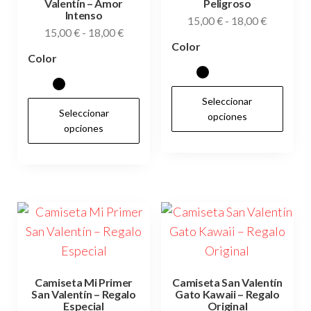
Valentín – Amor
Peligroso
la
la
Intenso
Rango
15,00
€
-
18,00
€
Rango
15,00
€
-
18,00
€
página
pág
de
Color
de
de
de
precios:
Color
precios:
desde
producto
pr
desde
15,00 €
Es
15,00 €
Seleccionar
Este
hasta
pr
Seleccionar
hasta
opciones
18,00 €
producto
opciones
tie
18,00 €
tiene
múl
múltiples
var
variantes.
Las
Las
op
opciones
se
se
pu
pueden
ele
elegir
Camiseta Mi Primer
Camiseta San Valentín
en
San Valentín – Regalo
Gato Kawaii – Regalo
en
la
Especial
Original