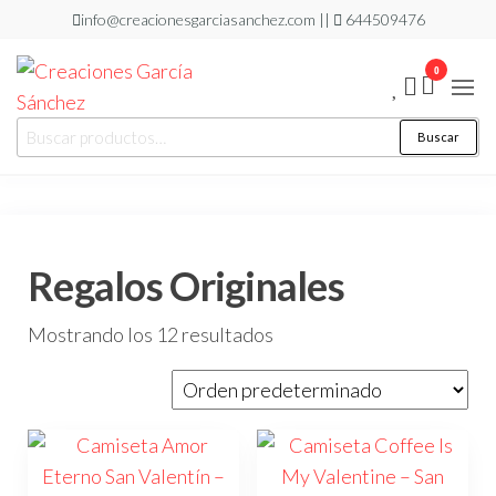
Saltar
info@creacionesgarciasanchez.com ||
644509476
al
0
contenido
Creaciones
regalos
Buscar
Buscar
personalizados
García
por:
Sánchez
Regalos Originales
Mostrando los 12 resultados