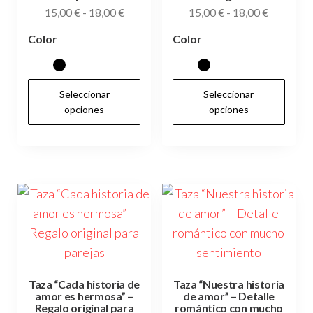
la
Rango
Rango
15,00
€
-
18,00
€
15,00
€
-
18,00
€
pág
página
de
de
de
Color
Color
de
precios:
precios:
pr
desde
desde
producto
15,00 €
15,00 €
Este
Es
Seleccionar
Seleccionar
hasta
hasta
producto
pr
opciones
opciones
18,00 €
18,00 €
tiene
tie
múltiples
múl
variantes.
var
Las
Las
opciones
op
se
se
pueden
pu
elegir
ele
en
en
Taza “Cada historia de
Taza “Nuestra historia
amor es hermosa” –
de amor” – Detalle
la
la
Regalo original para
romántico con mucho