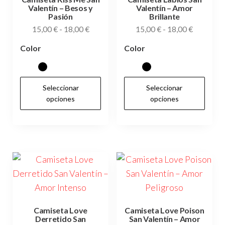
Valentín – Besos y
Valentín – Amor
en
en
Pasión
Brillante
la
la
Rango
Rango
15,00
€
-
18,00
€
15,00
€
-
18,00
€
página
pág
de
de
Color
Color
de
de
precios:
precios:
desde
desde
producto
pr
15,00 €
15,00 €
Este
Es
Seleccionar
Seleccionar
hasta
hasta
producto
pr
opciones
opciones
18,00 €
18,00 €
tiene
tie
múltiples
múl
variantes.
var
Las
Las
opciones
op
se
se
pueden
pu
elegir
ele
Camiseta Love
Camiseta Love Poison
Derretido San
San Valentín – Amor
en
en