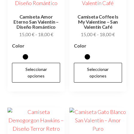
Camiseta Amor
Camiseta Coffee Is
Eterno San Valentín –
My Valentine – San
Diseño Romántico
Valentín Café
Rango
Rango
15,00
€
-
18,00
€
15,00
€
-
18,00
€
de
de
Color
Color
precios:
precios:
desde
desde
15,00 €
15,00 €
Este
Es
Seleccionar
Seleccionar
hasta
hasta
producto
pr
opciones
opciones
18,00 €
18,00 €
tiene
tie
múltiples
múl
variantes.
var
Las
Las
opciones
op
se
se
pueden
pu