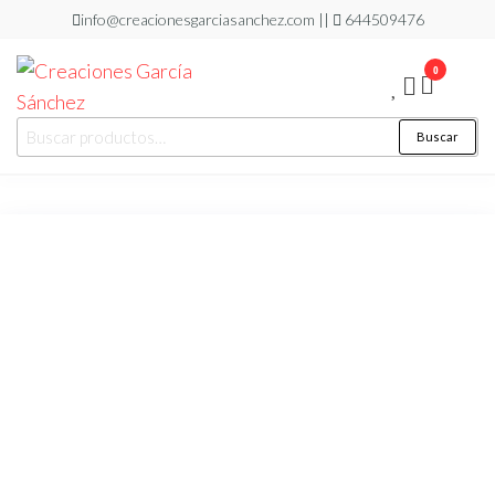
Saltar
info@creacionesgarciasanchez.com ||
644509476
al
0
contenido
Creaciones
regalos
Buscar
Buscar
personalizados
García
por:
Sánchez