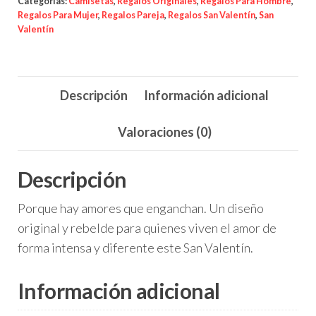
Peligroso
Categorías:
Camisetas
,
Regalos Originales
,
Regalos Para Hombre
,
Regalos Para Mujer
,
Regalos Pareja
,
Regalos San Valentín
,
San
cantidad
Valentín
Descripción
Información adicional
Valoraciones (0)
Descripción
Porque hay amores que enganchan. Un diseño
original y rebelde para quienes viven el amor de
forma intensa y diferente este San Valentín.
Información adicional