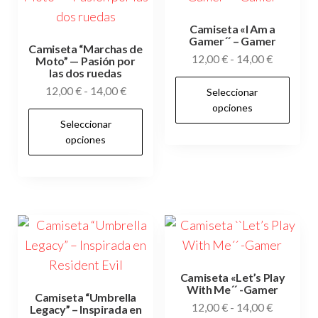
Camiseta «I Am a
Gamer´´ – Gamer
Camiseta “Marchas de
Rango
12,00
€
-
14,00
€
Moto” — Pasión por
las dos ruedas
de
Es
Rango
12,00
€
-
14,00
€
Seleccionar
precios:
pr
de
opciones
desde
Este
tie
Seleccionar
precios:
12,00 €
producto
opciones
múl
desde
hasta
tiene
12,00 €
var
14,00 €
múltiples
hasta
Las
variantes.
14,00 €
op
Las
se
opciones
pu
se
ele
pueden
Camiseta «Let’s Play
en
With Me´´ -Gamer
elegir
Camiseta “Umbrella
la
Rango
12,00
€
-
14,00
€
Legacy” – Inspirada en
en