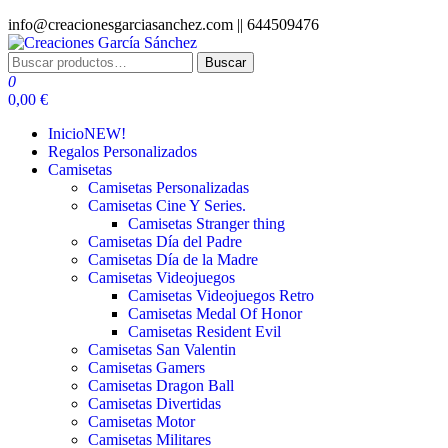
Saltar
info@creacionesgarciasanchez.com ||
644509476
al
contenido
Buscar
Buscar
Creaciones García Sánchez
regalos personalizados
por:
0
0,00 €
Inicio
NEW!
Regalos Personalizados
Camisetas
Camisetas Personalizadas
Camisetas Cine Y Series.
Camisetas Stranger thing
Camisetas Día del Padre
Camisetas Día de la Madre
Camisetas Videojuegos
Camisetas Videojuegos Retro
Camisetas Medal Of Honor
Camisetas Resident Evil
Camisetas San Valentin
Camisetas Gamers
Camisetas Dragon Ball
Camisetas Divertidas
Camisetas Motor
Camisetas Militares