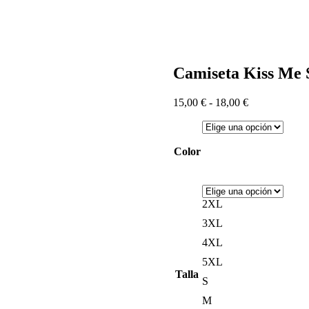
Camiseta Kiss Me S
Rango
15,00
€
-
18,00
€
de
precios:
desde
Color
15,00 €
hasta
18,00 €
2XL
3XL
4XL
5XL
Talla
S
M