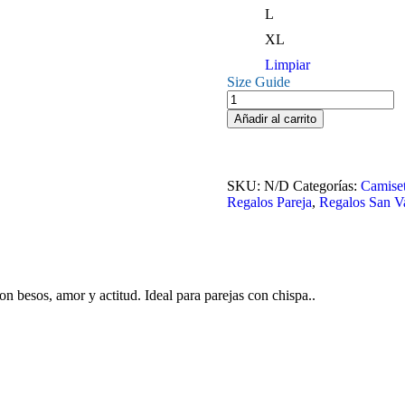
L
XL
Limpiar
Size Guide
Camiseta
Kiss
Añadir al carrito
Me
San
Valentín
–
SKU:
N/D
Categorías:
Camise
Besos
Regalos Pareja
,
Regalos San Va
y
Pasión
cantidad
n besos, amor y actitud. Ideal para parejas con chispa..