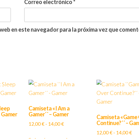
Correo electrónico
*
 web en este navegador para la próxima vez que coment
leep
Camiseta «I Am a
– Gamer
Gamer´´ – Gamer
Camiseta «Game
Continue?´´ – Ga
ango
Rango
12,00
€
-
14,00
€
e
de
Ra
12,00
€
-
14,00
€
Este
Este
ecios:
precios: