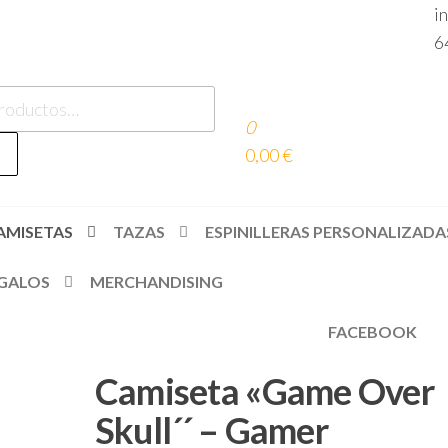
i
6
0
es
0,00 €
AMISETAS
TAZAS
ESPINILLERAS PERSONALIZADA
GALOS
MERCHANDISING
FACEBOOK
Camiseta «Game Over
Skull´´ – Gamer