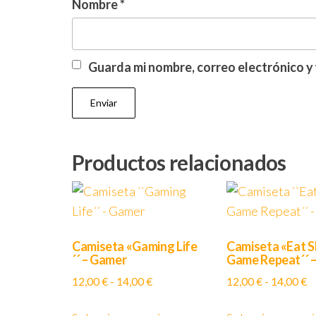
Nombre
*
Guarda mi nombre, correo electrónico y
Productos relacionados
Camiseta «Gaming Life
Camiseta «Eat S
´´ – Gamer
Game Repeat´´ 
Rango
R
12,00
€
-
14,00
€
12,00
€
-
14,00
€
de
d
Este
precios:
pr