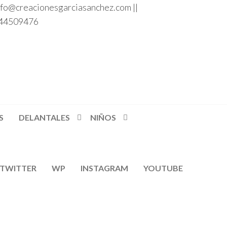
nfo@creacionesgarciasanchez.com ||
44509476
S
DELANTALES
NIÑOS
TWITTER
WP
INSTAGRAM
YOUTUBE