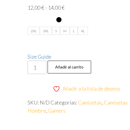
Rango
12,00
€
-
14,00
€
de
precios:
desde
2XL
3XL
S
M
L
XL
12,00 €
hasta
14,00 €
Size Guide
Camiseta
Añadir al carrito
``Game
Over
Añadir a la lista de deseos
Skull
´´
SKU:
N/D
Categorías:
Camisetas
,
Camisetas
-
Hombre
,
Gamers
Gamer
cantidad