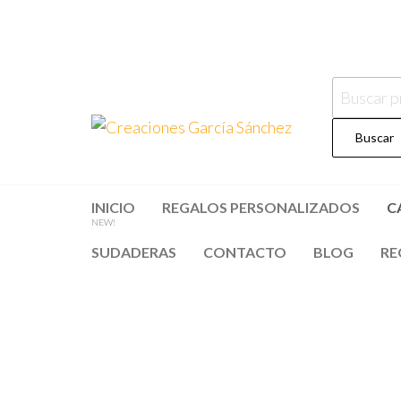
Saltar
al
contenido
Buscar
por:
Creacion
regalos
personalizados
Buscar
García
Sánchez
INICIO
REGALOS PERSONALIZADOS
C
NEW!
SUDADERAS
CONTACTO
BLOG
RE