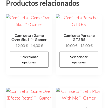
Productos relacionados
Camiseta «Game
Camiseta Porsche
Over Skull´´ – Gamer
GT3 RS
Rango
Rango
12,00
€
-
14,00
€
10,00
€
-
13,00
€
de
de
Este
Es
Seleccionar
Seleccionar
precios:
precios:
producto
pr
opciones
opciones
desde
desde
tiene
tie
12,00 €
10,00 €
múltiples
múl
hasta
hasta
variantes.
var
14,00 €
13,00 €
Las
Las
opciones
op
se
se
pueden
pu