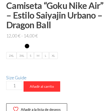
Camiseta “Goku Nike Air”
– Estilo Saiyajin Urbano –
Dragon Ball
Rango
12,00
€
-
14,00
€
de
precios:
desde
2XL
3XL
S
M
L
XL
12,00 €
hasta
14,00 €
Size Guide
Camiseta
Añadir al carrito
“Goku
Nike
Air”
Añadir a la lista de deseos