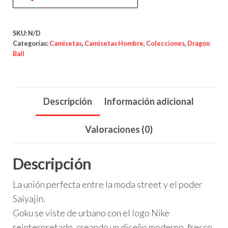
–
Estilo
Saiyajin
SKU:
N/D
Urbano
Categorías:
Camisetas
,
Camisetas Hombre
,
Colecciones
,
Dragon
Ball
-
Dragon
Ball
Descripción
Información adicional
cantidad
Valoraciones (0)
Descripción
La unión perfecta entre la moda street y el poder
Saiyajin.
Goku se viste de urbano con el logo Nike
reinterpretado, creando un diseño moderno, fresco