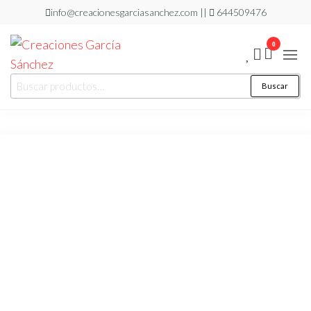
Saltar
info@creacionesgarciasanchez.com ||
644509476
al
0
contenido
Creaciones
regalos
Buscar
Buscar
personalizados
García
por:
Sánchez