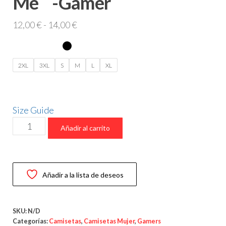
Me´´ -Gamer
Rango
12,00
€
-
14,00
€
de
precios:
desde
2XL
3XL
S
M
L
XL
12,00 €
hasta
14,00 €
Size Guide
Camiseta
Añadir al carrito
``Let’s
Play
With
Añadir a la lista de deseos
Me
´´
-
SKU:
N/D
Gamer
Categorías:
Camisetas
,
Camisetas Mujer
,
Gamers