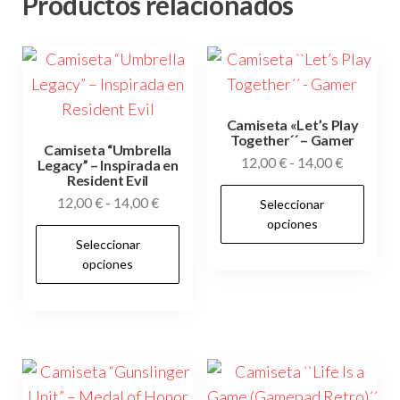
Productos relacionados
Camiseta «Let’s Play
Together´´ – Gamer
Camiseta “Umbrella
Rango
12,00
€
-
14,00
€
Legacy” – Inspirada en
Resident Evil
de
Es
Rango
12,00
€
-
14,00
€
Seleccionar
precios:
pr
de
opciones
desde
Este
tie
Seleccionar
precios:
12,00 €
producto
opciones
múl
desde
hasta
tiene
12,00 €
var
14,00 €
múltiples
hasta
Las
variantes.
14,00 €
op
Las
se
opciones
pu