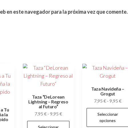
web en este navegador para la próxima vez que comente.
Taza Navideña –
Grogut
Taza “DeLorean
Ra
7,95
€
-
9,95
€
Lightning – Regreso
al Futuro”
de
 a Tu
Rango
7,95
€
-
9,95
€
Seleccionar
a la
pre
ápido
de
opciones
de
Este
Seleccionar
precios: