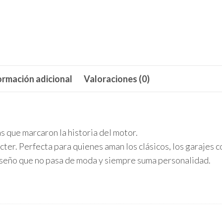
del
Motor
Clásico
cantidad
ormación adicional
Valoraciones (0)
s que marcaron la historia del motor.
cter. Perfecta para quienes aman los clásicos, los garajes c
 diseño que no pasa de moda y siempre suma personalidad.