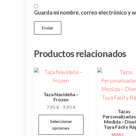
Guarda mi nombre, correo electrónico y 
Productos relacionados
Taza Navideña –
Frozen
Rango
7,95
€
-
9,95
€
Tazas
de
Personalizadas
Este
Seleccionar
precios:
Medida – Diseñ
producto
Tuya Fácil y R
opciones
desde
tiene