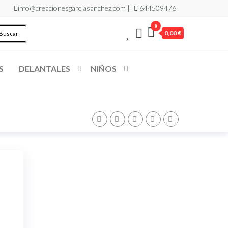
info@creacionesgarciasanchez.com ||
644509476
0
0,00 €
Buscar
S
DELANTALES
NIÑOS