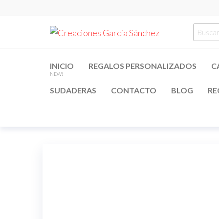
Saltar
al
Creacion
regalos
Busca
contenido
personalizados
García
por:
Sánchez
INICIO
REGALOS PERSONALIZADOS
C
NEW!
SUDADERAS
CONTACTO
BLOG
RE