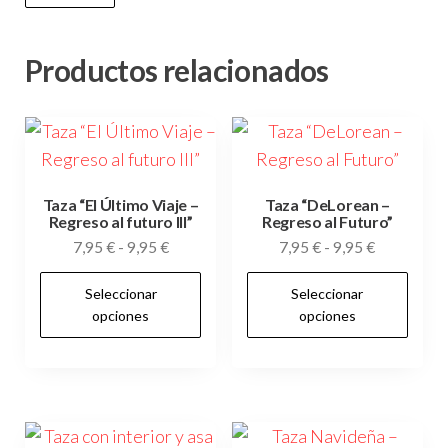
Productos relacionados
Taza “El Último Viaje –
Taza “DeLorean –
Regreso al futuro III”
Regreso al Futuro”
Rango
Rango
7,95
€
-
9,95
€
7,95
€
-
9,95
€
de
de
Este
Es
Seleccionar
Seleccionar
precios:
precios:
producto
pr
opciones
opciones
desde
desde
tiene
tie
7,95 €
7,95 €
múltiples
múl
hasta
hasta
variantes.
var
9,95 €
9,95 €
Las
Las
opciones
op