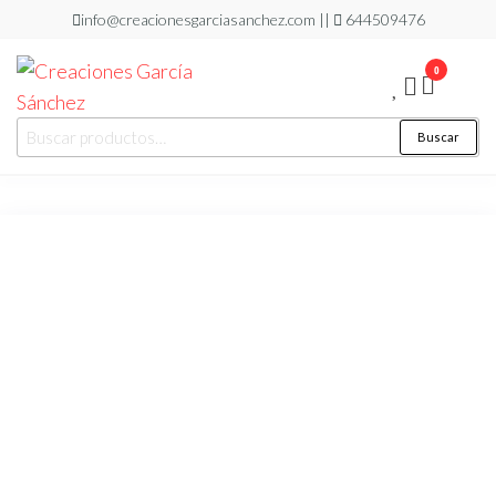
Saltar
info@creacionesgarciasanchez.com ||
644509476
al
0
contenido
Creaciones
regalos
Buscar
Buscar
personalizados
García
por:
Sánchez