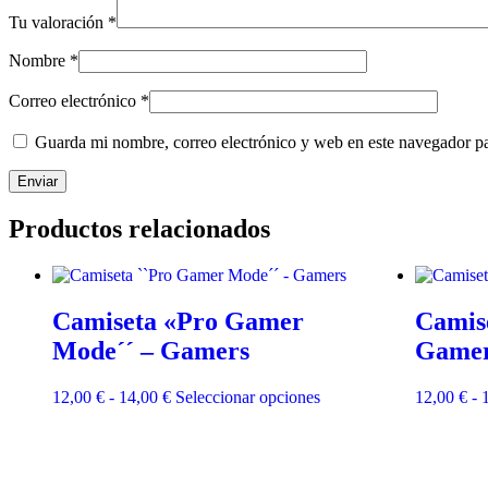
Tu valoración
*
Nombre
*
Correo electrónico
*
Guarda mi nombre, correo electrónico y web en este navegador p
Productos relacionados
Camiseta «Pro Gamer
Camise
Mode´´ – Gamers
Game
Rango
Este
12,00
€
-
14,00
€
Seleccionar opciones
12,00
€
-
de
producto
precios:
tiene
desde
múltiples
12,00 €
variantes.