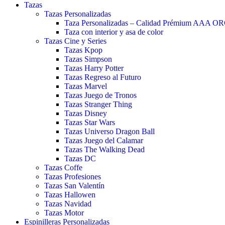
Tazas
Tazas Personalizadas
Taza Personalizadas – Calidad Prémium AAA O
Taza con interior y asa de color
Tazas Cine y Series
Tazas Kpop
Tazas Simpson
Tazas Harry Potter
Tazas Regreso al Futuro
Tazas Marvel
Tazas Juego de Tronos
Tazas Stranger Thing
Tazas Disney
Tazas Star Wars
Tazas Universo Dragon Ball
Tazas Juego del Calamar
Tazas The Walking Dead
Tazas DC
Tazas Coffe
Tazas Profesiones
Tazas San Valentín
Tazas Hallowen
Tazas Navidad
Tazas Motor
Espinilleras Personalizadas