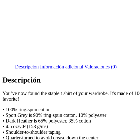
Descripción
Información adicional
Valoraciones (0)
Descripción
You’ve now found the staple t-shirt of your wardrobe. It’s made of 10
favorite!
• 100% ring-spun cotton
• Sport Grey is 90% ring-spun cotton, 10% polyester
• Dark Heather is 65% polyester, 35% cotton
• 4.5 oz/yd² (153 g/m²)
• Shoulder-to-shoulder taping
• Quarter-turned to avoid crease down the center