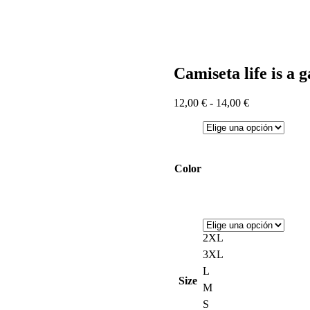
Camiseta life is a
Rango
12,00
€
-
14,00
€
de
precios:
desde
12,00 €
hasta
Color
14,00 €
2XL
3XL
L
Size
M
S