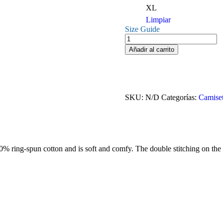
XL
Limpiar
Size Guide
Camiseta
life
Añadir al carrito
is
a
game
-
Gamer
SKU:
N/D
Categorías:
Camise
cantidad
0% ring-spun cotton and is soft and comfy. The double stitching on the 