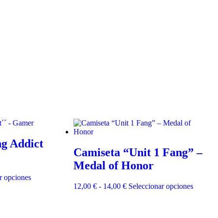
g Addict
Camiseta “Unit 1 Fang” –
Medal of Honor
Este
r opciones
producto
Rango
Este
12,00
€
-
14,00
€
Seleccionar opciones
tiene
de
product
múltiples
precios:
tiene
variantes.
desde
múltiple