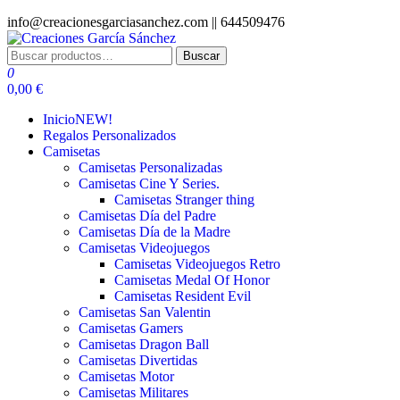
Saltar
info@creacionesgarciasanchez.com ||
644509476
al
contenido
Buscar
Buscar
Creaciones García Sánchez
regalos personalizados
por:
0
0,00 €
Inicio
NEW!
Regalos Personalizados
Camisetas
Camisetas Personalizadas
Camisetas Cine Y Series.
Camisetas Stranger thing
Camisetas Día del Padre
Camisetas Día de la Madre
Camisetas Videojuegos
Camisetas Videojuegos Retro
Camisetas Medal Of Honor
Camisetas Resident Evil
Camisetas San Valentin
Camisetas Gamers
Camisetas Dragon Ball
Camisetas Divertidas
Camisetas Motor
Camisetas Militares