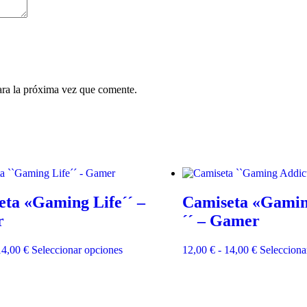
ara la próxima vez que comente.
ta «Gaming Life´´ –
Camiseta «Gamin
r
´´ – Gamer
Rango
Este
Rango
14,00
€
Seleccionar opciones
12,00
€
-
14,00
€
Selecciona
de
producto
de
precios:
tiene
precios:
desde
múltiples
desde
12,00 €
variantes.
12,00 €