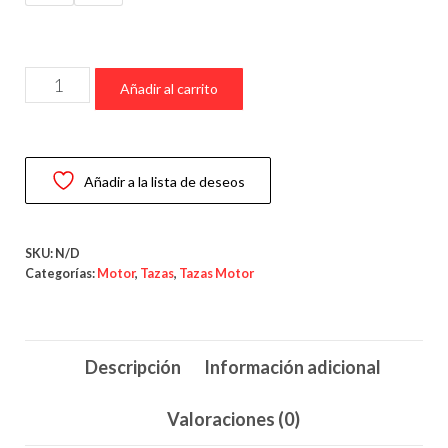
precios:
desde
£7.00
Taza
hasta
Añadir al carrito
Audi
£9.00
Performance
–
Añadir a la lista de deseos
Taza
para
Fans
SKU:
N/D
de
Categorías:
Motor
,
Tazas
,
Tazas Motor
la
Tecnología
y
Descripción
Información adicional
la
Precisión
Valoraciones (0)
cantidad