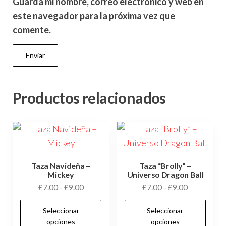
Guarda mi nombre, correo electrónico y web en
este navegador para la próxima vez que
comente.
Productos relacionados
Taza Navideña –
Taza “Brolly” –
Mickey
Universo Dragon Ball
Rango
Rango
£
7.00
-
£
9.00
£
7.00
-
£
9.00
de
de
Este
Es
Seleccionar
Seleccionar
precios:
precios:
producto
pr
opciones
opciones
desde
desde