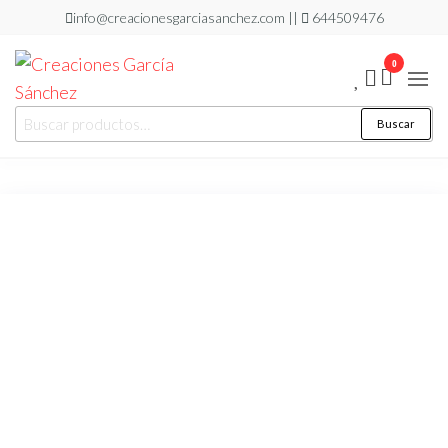
Saltar
info@creacionesgarciasanchez.com ||
644509476
al
0
contenido
Creaciones
regalos
Buscar
Buscar
personalizados
García
por:
Sánchez