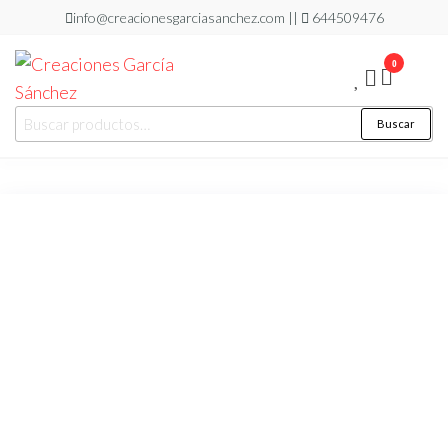
Saltar
info@creacionesgarciasanchez.com ||
644509476
al
0
contenido
Creaciones
regalos
Buscar
Buscar
personalizados
García
por:
Sánchez