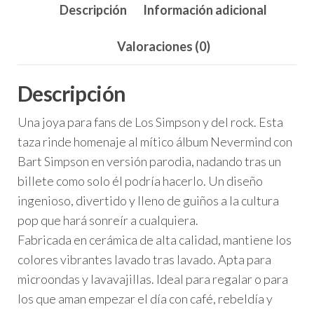
Nevermind
Descripción
Información adicional
-
The
Valoraciones (0)
Simpson
cantidad
Descripción
Una joya para fans de Los Simpson y del rock. Esta
taza rinde homenaje al mítico álbum Nevermind con
Bart Simpson en versión parodia, nadando tras un
billete como solo él podría hacerlo. Un diseño
ingenioso, divertido y lleno de guiños a la cultura
pop que hará sonreír a cualquiera.
Fabricada en cerámica de alta calidad, mantiene los
colores vibrantes lavado tras lavado. Apta para
microondas y lavavajillas. Ideal para regalar o para
los que aman empezar el día con café, rebeldía y