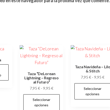
web en este navegador para la próxima vez que comente.
a
Taza Navideña – Lil
& Stitch
Taza “DeLorean
p
Ra
7,95
€
-
9,95
€
Lightning – Regreso
al Futuro”
de
Rango
7,95
€
-
9,95
€
Seleccionar
pre
de
opciones
de
Este
Seleccionar
precios:
7,9
producto
opciones
desde
has
tiene