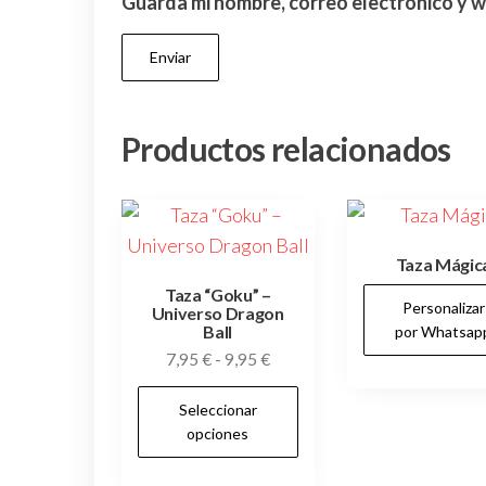
Guarda mi nombre, correo electrónico y 
Productos relacionados
Taza Mágic
Taza “Goku” –
Personalizar
Universo Dragon
Ball
por Whatsap
Rango
7,95
€
-
9,95
€
de
Este
Seleccionar
precios:
producto
opciones
desde
tiene
7,95 €
múltiples