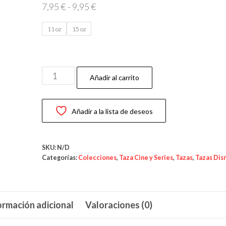
Rango
7,95
€
-
9,95
€
de
11 oz
15 oz
precios:
desde
7,95 €
Taza
hasta
Añadir al carrito
Bella
9,95 €
y
Añadir a la lista de deseos
Bestia
Azul
Hielo
SKU:
N/D
—
Categorías:
Colecciones
,
Taza Cine y Series
,
Tazas
,
Tazas Dis
“El
hechizo
del
ormación adicional
Valoraciones (0)
invierno”