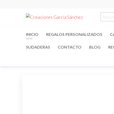
Saltar
al
Creacion
regalos
Busca
contenido
personalizados
García
por:
Sánchez
INICIO
REGALOS PERSONALIZADOS
C
NEW!
SUDADERAS
CONTACTO
BLOG
RE