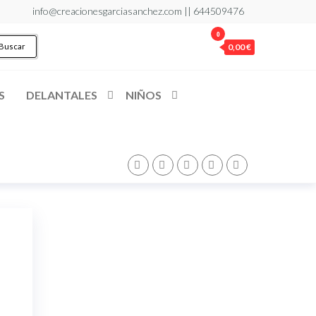
info@creacionesgarciasanchez.com ||
644509476
0
Buscar
0,00 €
S
DELANTALES
NIÑOS