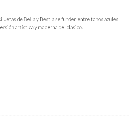
cantidad
iluetas de Bella y Bestia se funden entre tonos azules
rsión artística y moderna del clásico.