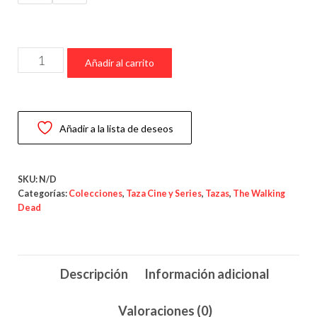
precios:
desde
7,95 €
Taza
hasta
Añadir al carrito
“El
9,95 €
Gobernador
–
Añadir a la lista de deseos
The
Walking
Dead
SKU:
N/D
Chibi
Categorías:
Colecciones
,
Taza Cine y Series
,
Tazas
,
The Walking
Dead
Edition”
cantidad
Descripción
Información adicional
Valoraciones (0)