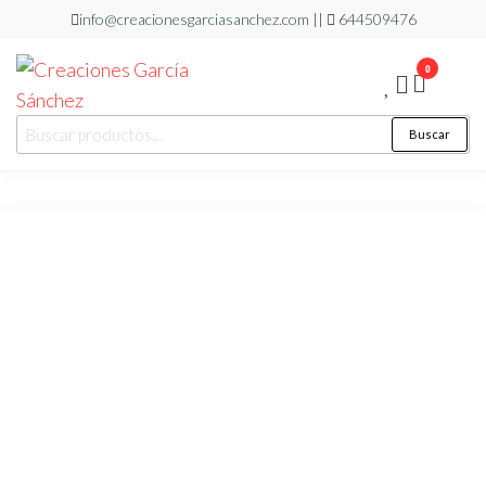
Saltar
info@creacionesgarciasanchez.com ||
644509476
al
0
contenido
Creaciones
regalos
Buscar
Buscar
personalizados
García
por:
Sánchez