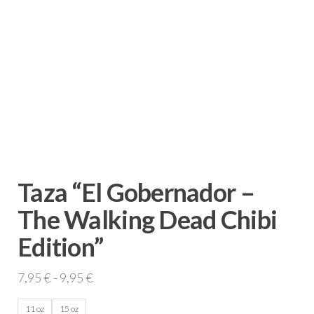
Taza “El Gobernador –
The Walking Dead Chibi
Edition”
Rango
7,95
€
-
9,95
€
de
11 oz
15 oz