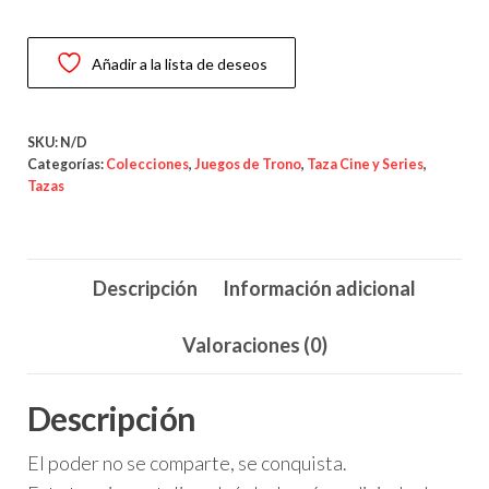
Trono
de
Añadir a la lista de deseos
Hierro”
–
Héroes
SKU:
N/D
de
Categorías:
Colecciones
,
Juegos de Trono
,
Taza Cine y Series
,
Tazas
Westeros
cantidad
Descripción
Información adicional
Valoraciones (0)
Descripción
El poder no se comparte, se conquista.