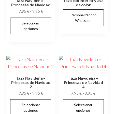
Taza Navideña –
Taza con interior y asa
Princesas de Navidad
de color
Rango
7,95
€
-
9,95
€
Personalizar por
de
Este
Whatsapp
Seleccionar
precios:
producto
opciones
desde
tiene
7,95 €
múltiples
hasta
variantes.
9,95 €
Las
opciones
se
pueden
Taza Navideña –
Taza Navideña –
Princesas de Navidad
Princesas de Navidad
elegir
2
4
en
Rango
Rango
7,95
€
-
9,95
€
7,95
€
-
9,95
€
la
de
de
Este
Es
página
Seleccionar
Seleccionar
precios:
precios:
producto
pr
opciones
opciones
desde
desde
de