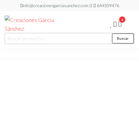
Saltar
info@creacionesgarciasanchez.com ||
644509476
al
0
contenido
Creaciones
regalos
Buscar
Buscar
personalizados
García
por:
Sánchez