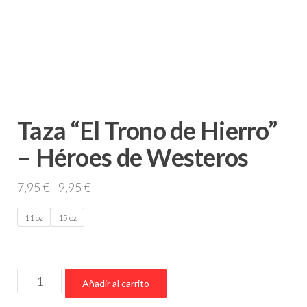
Taza “El Trono de Hierro”
– Héroes de Westeros
Rango
7,95
€
-
9,95
€
de
11 oz
15 oz
precios:
desde
7,95 €
Taza
hasta
Añadir al carrito
“El
9,95 €