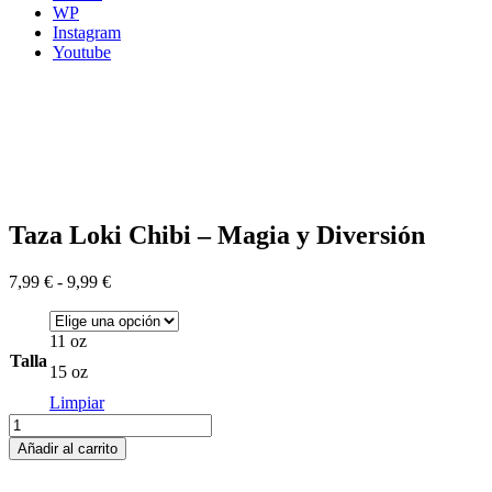
WP
Instagram
Youtube
Taza Loki Chibi – Magia y Diversión
Rango
7,99
€
-
9,99
€
de
precios:
desde
11 oz
7,99 €
Talla
15 oz
hasta
9,99 €
Limpiar
Taza
Loki
Añadir al carrito
Chibi
–