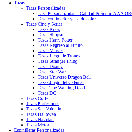
Tazas
Tazas Personalizadas
Taza Personalizadas – Calidad Prémium AAA O
Taza con interior y asa de color
Tazas Cine y Series
Tazas Kpop
Tazas Simpson
Tazas Harry Potter
Tazas Regreso al Futuro
Tazas Marvel
Tazas Juego de Tronos
Tazas Stranger Thing
Tazas Disney
Tazas Star Wars
Tazas Universo Dragon Ball
Tazas Juego del Calamar
Tazas The Walking Dead
Tazas DC
Tazas Coffe
Tazas Profesiones
Tazas San Valentín
Tazas Hallowen
Tazas Navidad
Tazas Motor
Espinilleras Personalizadas