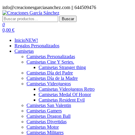
Saltar
info@creacionesgarciasanchez.com ||
644509476
al
contenido
Buscar
Buscar
Creaciones García Sánchez
regalos personalizados
por:
0
0,00 €
Inicio
NEW!
Regalos Personalizados
Camisetas
Camisetas Personalizadas
Camisetas Cine Y Series.
Camisetas Stranger thing
Camisetas Día del Padre
Camisetas Día de la Madre
Camisetas Videojuegos
Camisetas Videojuegos Retro
Camisetas Medal Of Honor
Camisetas Resident Evil
Camisetas San Valentin
Camisetas Gamers
Camisetas Dragon Ball
Camisetas Divertidas
Camisetas Motor
Camisetas Militares