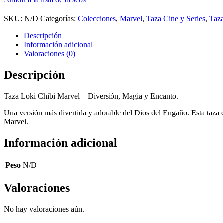
SKU:
N/D
Categorías:
Colecciones
,
Marvel
,
Taza Cine y Series
,
Taz
Descripción
Información adicional
Valoraciones (0)
Descripción
Taza Loki Chibi Marvel – Diversión, Magia y Encanto.
Una versión más divertida y adorable del Dios del Engaño. Esta taza de
Marvel.
Información adicional
Peso
N/D
Valoraciones
No hay valoraciones aún.