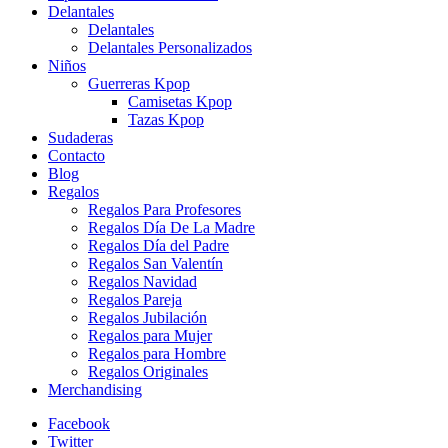
Delantales
Delantales
Delantales Personalizados
Niños
Guerreras Kpop
Camisetas Kpop
Tazas Kpop
Sudaderas
Contacto
Blog
Regalos
Regalos Para Profesores
Regalos Día De La Madre
Regalos Día del Padre
Regalos San Valentín
Regalos Navidad
Regalos Pareja
Regalos Jubilación
Regalos para Mujer
Regalos para Hombre
Regalos Originales
Merchandising
Facebook
Twitter