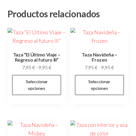
Productos relacionados
Taza “El Último Viaje –
Taza Navideña –
Regreso al futuro III”
Frozen
Rango
Rango
7,95
€
-
9,95
€
7,95
€
-
9,95
€
de
de
Este
Es
Seleccionar
Seleccionar
precios:
precios:
producto
pr
opciones
opciones
desde
desde
tiene
tie
7,95 €
7,95 €
múltiples
múl
hasta
hasta
variantes.
var
9,95 €
9,95 €
Las
Las
opciones
op