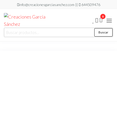
Saltar
info@creacionesgarciasanchez.com ||
644509476
al
0
contenido
Creaciones
regalos
Buscar
Buscar
personalizados
García
por:
Sánchez