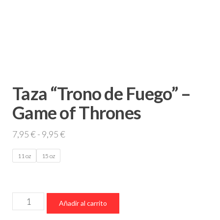
Taza “Trono de Fuego” –
Game of Thrones
Rango
7,95
€
-
9,95
€
de
11 oz
15 oz
precios:
desde
7,95 €
Taza
hasta
Añadir al carrito
“Trono
9,95 €