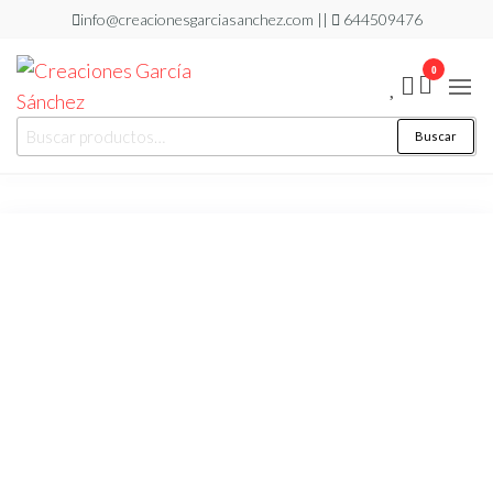
Saltar
info@creacionesgarciasanchez.com ||
644509476
al
0
contenido
Creaciones
regalos
Buscar
Buscar
personalizados
García
por:
Sánchez