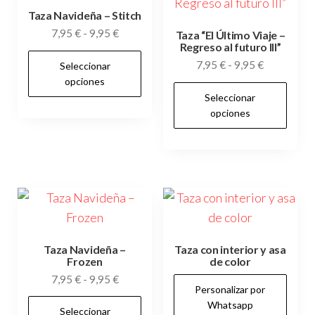
Taza Navideña – Stitch
Rango
7,95
€
-
9,95
€
Taza “El Último Viaje –
Regreso al futuro III”
de
Este
Rango
7,95
€
-
9,95
€
Seleccionar
precios:
producto
de
opciones
desde
Es
tiene
Seleccionar
precios:
7,95 €
pr
opciones
múltiples
desde
hasta
tie
7,95 €
variantes.
9,95 €
múl
hasta
Las
var
9,95 €
opciones
Las
se
op
pueden
se
elegir
pu
Taza Navideña –
Taza con interior y asa
en
Frozen
de color
ele
la
Rango
7,95
€
-
9,95
€
en
Personalizar por
página
de
Este
la
Whatsapp
de
Seleccionar
precios: