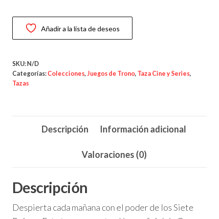
de
Fuego”
Añadir a la lista de deseos
–
Game
of
SKU:
N/D
Thrones
Categorías:
Colecciones
,
Juegos de Trono
,
Taza Cine y Series
,
Tazas
cantidad
Descripción
Información adicional
Valoraciones (0)
Descripción
Despierta cada mañana con el poder de los Siete