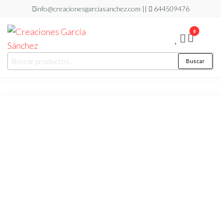
Saltar
info@creacionesgarciasanchez.com ||
644509476
al
0
contenido
Creaciones
regalos
Buscar
Buscar
personalizados
García
por:
Sánchez