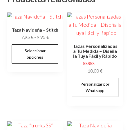
Taza Navideña – Stitch
Rango
7,95
€
-
9,95
€
de
Tazas Personalizadas
Este
Seleccionar
precios:
a Tu Medida – Diseña
producto
la Tuya Fácil y Rápido
opciones
desde
tiene
7,95 €
Valorado con
múltiples
10,00
€
hasta
5.00
variantes.
9,95 €
de 5
Personalizar por
Las
Whatsapp
opciones
se
pueden
elegir
en