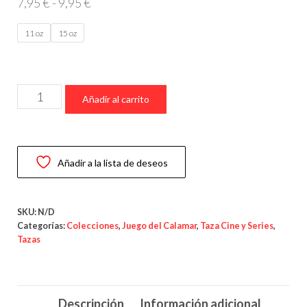
Rango
7,95
€
-
9,95
€
de
11 oz
15 oz
precios:
desde
7,95 €
Taza
hasta
Añadir al carrito
El
9,95 €
Juego
del
Añadir a la lista de deseos
Calamar
–
La
SKU:
N/D
Muñeca
Categorías:
Colecciones
,
Juego del Calamar
,
Taza Cine y Series
,
Tazas
Letal
“Luz
Roja,
Descripción
Información adicional
Luz