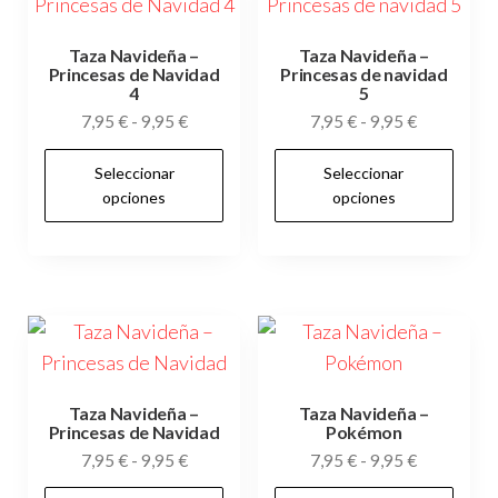
Taza Navideña –
Taza Navideña –
Princesas de Navidad
Princesas de navidad
4
5
Rango
Rango
7,95
€
-
9,95
€
7,95
€
-
9,95
€
de
de
Este
Es
Seleccionar
Seleccionar
precios:
precios:
producto
pr
opciones
opciones
desde
desde
tiene
tie
7,95 €
7,95 €
múltiples
múl
hasta
hasta
variantes.
var
9,95 €
9,95 €
Las
Las
opciones
op
se
se
pueden
pu
Taza Navideña –
Taza Navideña –
Princesas de Navidad
Pokémon
elegir
ele
Rango
Rango
7,95
€
-
9,95
€
7,95
€
-
9,95
€
en
en
de
de
Este
Es