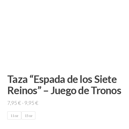
Taza “Espada de los Siete
Reinos” – Juego de Tronos
Rango
7,95
€
-
9,95
€
de
11 oz
15 oz
precios:
desde