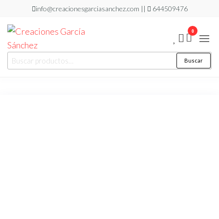
Saltar
info@creacionesgarciasanchez.com ||
644509476
al
0
contenido
Creaciones
regalos
Buscar
Buscar
personalizados
García
por:
Sánchez