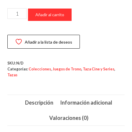
7,95 €
Taza
hasta
Añadir al carrito
“Espada
9,95 €
de
los
Añadir a la lista de deseos
Siete
Reinos”
–
SKU:
N/D
Juego
Categorías:
Colecciones
,
Juegos de Trono
,
Taza Cine y Series
,
Tazas
de
Tronos
cantidad
Descripción
Información adicional
Valoraciones (0)